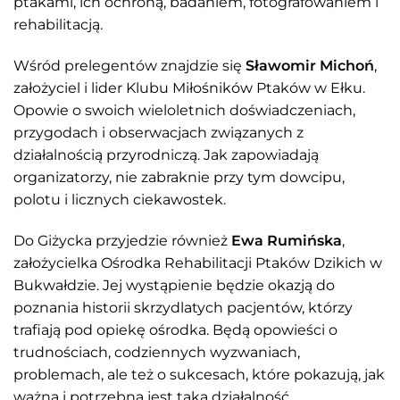
ptakami, ich ochroną, badaniem, fotografowaniem i
rehabilitacją.
Wśród prelegentów znajdzie się
Sławomir Michoń
,
założyciel i lider Klubu Miłośników Ptaków w Ełku.
Opowie o swoich wieloletnich doświadczeniach,
przygodach i obserwacjach związanych z
działalnością przyrodniczą. Jak zapowiadają
organizatorzy, nie zabraknie przy tym dowcipu,
polotu i licznych ciekawostek.
Do Giżycka przyjedzie również
Ewa Rumińska
,
założycielka Ośrodka Rehabilitacji Ptaków Dzikich w
Bukwałdzie. Jej wystąpienie będzie okazją do
poznania historii skrzydlatych pacjentów, którzy
trafiają pod opiekę ośrodka. Będą opowieści o
trudnościach, codziennych wyzwaniach,
problemach, ale też o sukcesach, które pokazują, jak
ważna i potrzebna jest taka działalność.