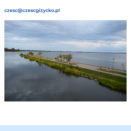
czesc@czescgizycko.pl