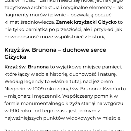
Dziś w murach zamku mieści się hotel, jednak jego
zabytkowa architektura i oryginalne elementy – jak
fragmenty murów i piwnic – pozwalają poczuć
klimat średniowiecza.
Zamek krzyżacki Giżycko
to
nie tylko pamiątka po przeszłości, ale i przykład, jak
nowoczesność może współistnieć z historią.
Krzyż św. Brunona – duchowe serce
Giżycka
Krzyż św. Brunona
to wyjątkowe miejsce pamięci,
które łączy w sobie historię, duchowość i naturę.
Według legendy to właśnie tutaj, nad jeziorem
Niegocin, w 1009 roku zginął św. Brunon z Kwerfurtu
– misjonarz i męczennik. Współczesny pomnik w
formie monumentalnego krzyża stanął na wzgórzu
w 1910 roku i od tego czasu jest jednym z
najważniejszych punktów widokowych w mieście.