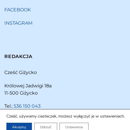
FACEBOOK
INSTAGRAM
REDAKCJA
Cześć Giżycko
Królowej Jadwigi 18a
11-500 Giżycko
Tel.:
536 150 043
Cześć, używamy ciasteczek, możesz wyłączyć je w ustawieniach.
Akceptuj
Odrzuć
Ustawienia
Copyright 2026 ©
Cześć Giżycko