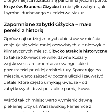
Z tego miejsca roztacza się panorama jeziora i portu.
Krzyż św. Brunona Giżycko
to nie tylko zabytek, ale
i symbol duchowego dziedzictwa Mazur.
Zapomniane zabytki Giżycka – małe
perełki z historią
Oprócz najbardziej znanych obiektów, w mieście
znajduje się wiele mniej oczywistych, ale niezwykle
klimatycznych miejsc.
Giżycko atrakcje historyczne
to także XIX-wieczne wille, dawne koszary
wojskowe, stare cmentarze ewangelickie i
pozostałości pruskiej architektury. Spacerując po
mieście, warto zajrzeć w boczne uliczki i zauważyć
detale, które często umykają uwadze – od
zabytkowych drzwi po tablice pamiątkowe.
Wśród takich miejsc warto wymienić dawną
piekarnię przy ul. Warszawskiej, kamienice z