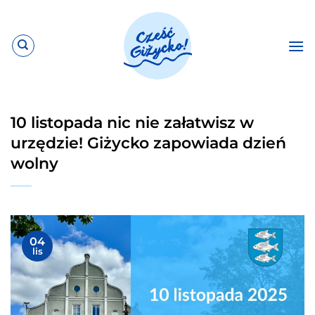
Przewiń
do
zawartości
10 listopada nic nie załatwisz w
urzędzie! Giżycko zapowiada dzień
wolny
04
lis