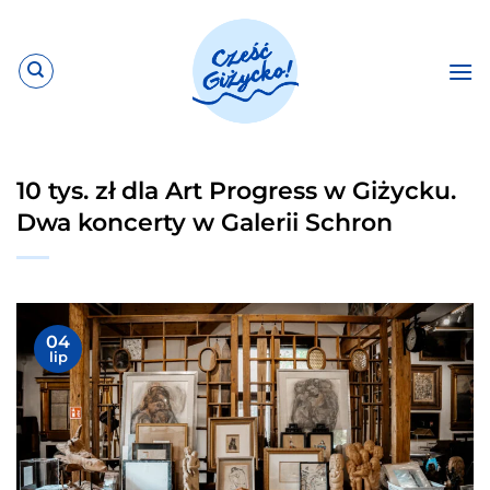
Przewiń
do
zawartości
10 tys. zł dla Art Progress w Giżycku.
Dwa koncerty w Galerii Schron
04
lip