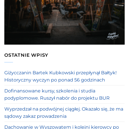
OSTATNIE WPISY
Giżycczanin Bartek Kubkowski przepłynął Bałtyk!
Historyczny wyczyn po ponad 56 godzinach
Dofinansowane kursy, szkolenia i studia
podyplomowe. Ruszył nabór do projektu BUR
Wyprzedzał na podwójnej ciągłej. Okazało się, że ma
sądowy zakaz prowadzenia
Dachowanie w Wyszowatem i kolejni kierowcy po