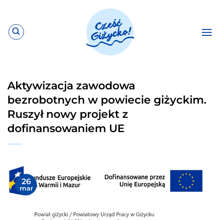
Przewiń
do
zawartości
Aktywizacja zawodowa
bezrobotnych w powiecie giżyckim.
Ruszył nowy projekt z
dofinansowaniem UE
26
mar