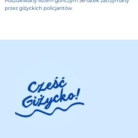
Poszukiwany listem gończym 36-latek zatrzymany
przez giżyckich policjantów