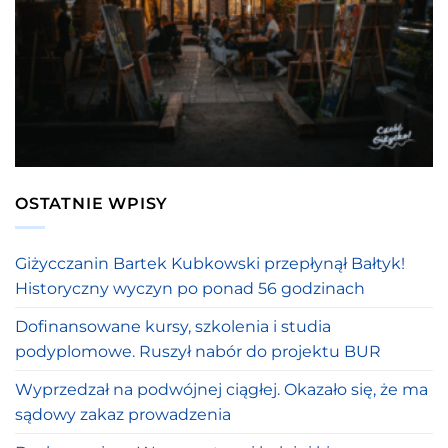
OSTATNIE WPISY
Giżycczanin Bartek Kubkowski przepłynął Bałtyk!
Historyczny wyczyn po ponad 56 godzinach
Dofinansowane kursy, szkolenia i studia
podyplomowe. Ruszył nabór do projektu BUR
Wyprzedzał na podwójnej ciągłej. Okazało się, że ma
sądowy zakaz prowadzenia