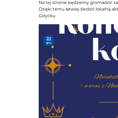
Na tej stronie będziemy gromadzić z
Dzięki temu łatwiej śledzić lokalną ak
Giżycku.
Koncert kolęd w Giżycku. Świąteczny
📅 26 grudnia 2025
22
📍 Giżyckie Centrum Kultury
gru
">