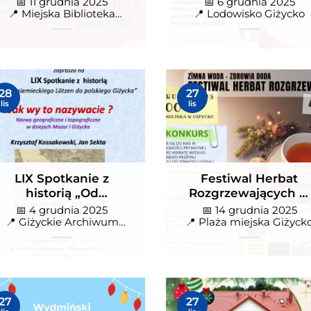
📅 11 grudnia 2025
📅 6 grudnia 2025
sportowa energia!
📍 Miejska Biblioteka
📍 Lodowisko Giżycko
Publiczna Giżycko
 Spotkanie z historią „Od
Festiwal Herbat
28
27
mieckiego Lötzen do
Rozgrzewających w Giżyc
lis
lis
skiego Giżycka” – Jak wy to
czwarta edycja na plaży
 grudnia 2025
📅 14 grudnia 2025
iżyckie Archiwum Cyfrowe
📍 Plaża miejska Giżycko
ywacie?
miejskiej
">
LIX Spotkanie z
Festiwal Herbat
historią „Od
Rozgrzewających w
niemieckiego Lötzen
Giżycku – czwarta
📅 4 grudnia 2025
📅 14 grudnia 2025
do polskiego Giżycka”
edycja na plaży
📍 Giżyckie Archiwum
📍 Plaża miejska Giżyck
Cyfrowe
– Jak wy to
miejskiej
nazywacie?
ołajkowy Kiermasz
Kiermasz Świąteczny w
27
27
onarodzeniowy w
Gajewie – rękodzieło,