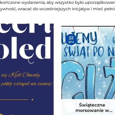
akończone wydarzenia, aby wszystko było uporządkowan
tywność, wracać do wcześniejszych inicjatyw i mieć pełnie
 wieczór z muzyką
Świąteczne morsowanie 
Giżycku. 28 grudnia 2025
22
📅 28 grudnia 2025
gru
📍 Plaża miejska Giżycko
">
Świąteczne
morsowanie w