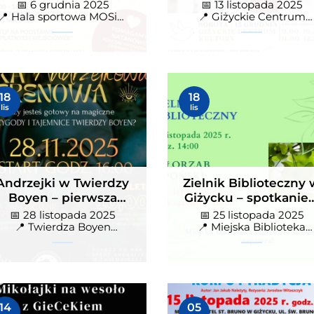
wejściówki dla dzieci
lęgowych – zostań
📅 6 grudnia 2025
📅 13 listopada 2025
ptasim deweloperem
📍 Hala sportowa MOSiR,
📍 Giżyckie Centrum
Giżycko
Kultury
rzejki w Twierdzy Boyen –
Zielnik Biblioteczny w
18
18
rwsza nocna gra terenowa
Giżycku – spotkanie o
lis
lis
iżycku
miłorzębie japońskim
8 listopada 2025
📅 25 listopada 2025
wierdza Boyen Giżycko
📍 Miejska Biblioteka Publicz
Giżycku
">
Andrzejki w Twierdzy
Zielnik Biblioteczny
Boyen – pierwsza
Giżycku – spotkanie 
nocna gra terenowa
miłorzębie japoński
📅 28 listopada 2025
📅 25 listopada 2025
w Giżycku
📍 Twierdza Boyen
📍 Miejska Biblioteka
Giżycko
Publiczna w Giżycku
ND-UP – Cezary
Spektakl Krakowskiego
14
05
kiewicz z najnowszym
Teatru Komedia „Korpo i