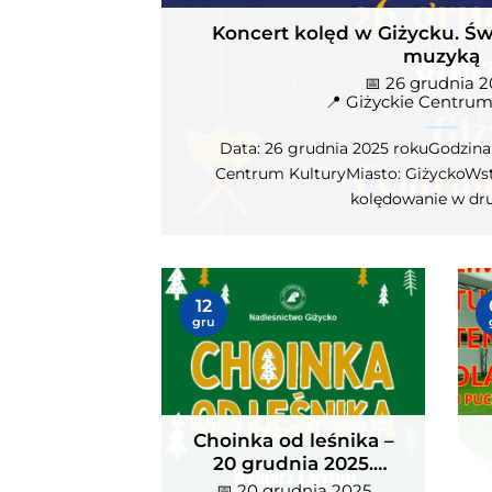
Koncert kolęd w Giżycku. Św
muzyką
📅 26 grudnia 
📍 Giżyckie Centrum
Data: 26 grudnia 2025 rokuGodzina:
Centrum KulturyMiasto: GiżyckoWst
kolędowanie w drugi
Choinka od leśnika – 20
Zim
12
grudnia 2025. Wybierz i zetnij
AZS
gru
własne drzewko prosto z
emo
📅 20 grudnia 2025
📅 1
📍 plantacja choinkowa przy
📍 A
plantacji
leśniczówce Kamionka
">
">
Choinka od leśnika –
20 grudnia 2025.
Wybierz i zetnij
📅 20 grudnia 2025