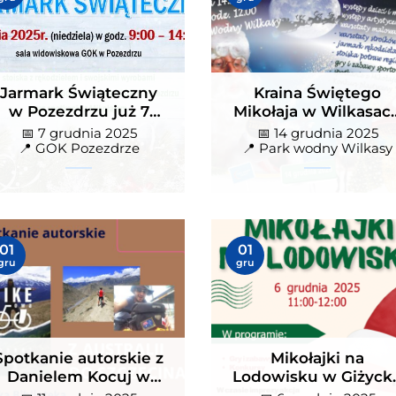
zinne atrakcje, występy i
Świąteczny
 grudnia 2025
📅 14 grudnia 2025
GOK Pozezdrze
📍 Park wodny Wilkasy
tkanie z Mikołajem
">
Jarmark Świąteczny
Kraina Świętego
w Pozezdrzu już 7
Mikołaja w Wilkasac
grudnia. Rodzinne
– Jarmark Świąteczn
📅 7 grudnia 2025
📅 14 grudnia 2025
atrakcje, występy i
📍 GOK Pozezdrze
📍 Park wodny Wilkasy
spotkanie z
Mikołajem
tkanie autorskie z
Mikołajki na Lodowisku w
01
01
ielem Kocuj w Giżycku
Giżycku – konkursy, zabaw
gru
gru
sportowa energia!
1 grudnia 2025
📅 6 grudnia 2025
iejska Biblioteka Publiczna
📍 Lodowisko Giżycko
ycko
">
Spotkanie autorskie z
Mikołajki na
Danielem Kocuj w
Lodowisku w Giżyck
Giżycku
– konkursy, zabawy 