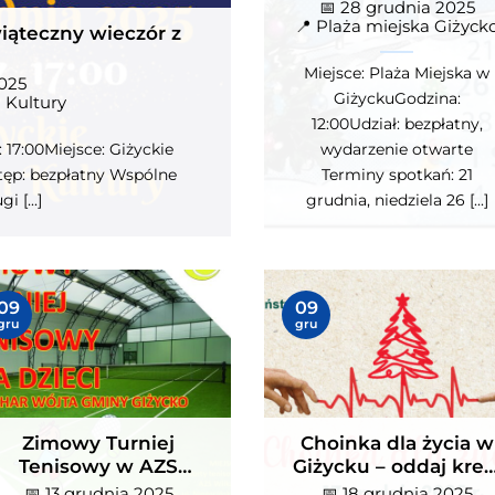
Giżycku. 28 grudnia
📅 28 grudnia 2025
2025
📍 Plaża miejska Giżyck
iąteczny wieczór z
Miejsce: Plaża Miejska w
2025
GiżyckuGodzina:
 Kultury
12:00Udział: bezpłatny,
 17:00Miejsce: Giżyckie
wydarzenie otwarte
ęp: bezpłatny Wspólne
Terminy spotkań: 21
 [...]
grudnia, niedziela 26 [...]
owy Turniej Tenisowy w
Choinka dla życia w Giżyc
09
09
 Wilkasy – sportowe
oddaj krew 18 grudnia i
gru
gru
cje już 13–14 grudnia
odbierz świąteczne drze
3 grudnia 2025
📅 18 grudnia 2025
ZS Wilkasy
📍 ul. Bohaterów Westerplatt
">
Zimowy Turniej
Choinka dla życia w
Tenisowy w AZS
Giżycku – oddaj kre
Wilkasy – sportowe
18 grudnia i odbierz
📅 13 grudnia 2025
📅 18 grudnia 2025