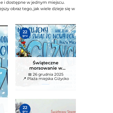
e i dostępne w jednym miejscu.
jszy obraz tego, jak wiele dzieje się w
w
Świąteczne morsowanie w
22
Giżycku. Terminy, miejsce i
gru
godzina
📅 26 grudnia 2025
📍 Plaża miejska Giżycko
">
Świąteczne
morsowanie w
Giżycku. Terminy,
📅 26 grudnia 2025
miejsce i godzina
📍 Plaża miejska Giżycko
Świąteczny spacer w Puszczy
22
Boreckiej. Zimowa wędrówka
gru