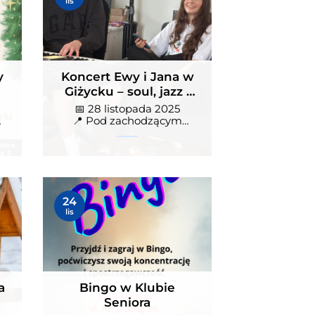
lis
zachodzącym słońcem
📅 28 listopada 2025
e
📍 Pod zachodzącym słońcem
Pasaż portowy 1
">
y
Koncert Ewy i Jana w
Giżycku – soul, jazz i
 i
R&B Pod
📅 28 listopada 2025
zachodzącym
📍 Pod zachodzącym
słońcem Pasaż portowy 1
słońcem
Bingo w Klubie Seniora
24
wych
📅 26 listopada 2025
lis
📍 Klub Seniora
">
a
Bingo w Klubie
Seniora