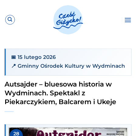
Przewiń
do
zawartości
📅 15 lutego 2026
📍 Gminny Ośrodek Kultury w Wydminach
Autsajder – bluesowa historia w
Wydminach. Spektakl z
Piekarczykiem, Balcarem i Ukeje
28