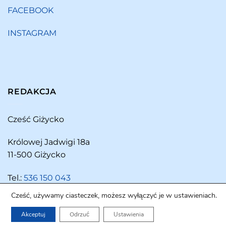
FACEBOOK
INSTAGRAM
REDAKCJA
Cześć Giżycko
Królowej Jadwigi 18a
11-500 Giżycko
Tel.:
536 150 043
Cześć, używamy ciasteczek, możesz wyłączyć je w ustawieniach.
Akceptuj
Odrzuć
Ustawienia
Copyright 2026 ©
Cześć Giżycko