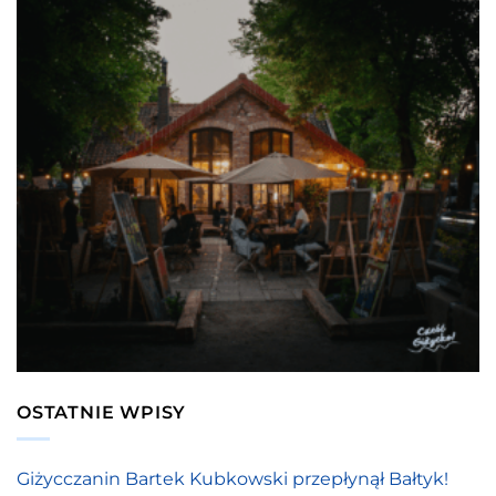
OSTATNIE WPISY
Giżycczanin Bartek Kubkowski przepłynął Bałtyk!