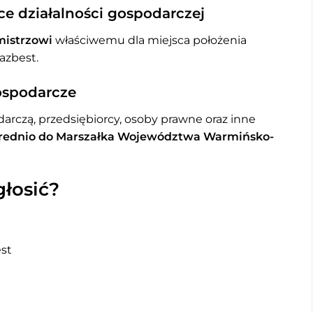
e działalności gospodarczej
mistrzowi
właściwemu dla miejsca położenia
azbest.
ospodarcze
rczą, przedsiębiorcy, osoby prawne oraz inne
rednio do Marszałka Województwa Warmińsko-
głosić?
st