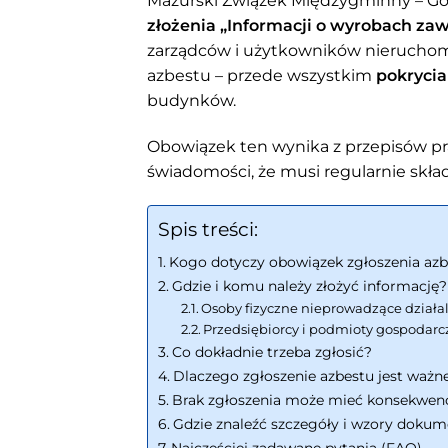
Mazurski Związek Międzygminny – G
złożenia „Informacji o wyrobach zaw
zarządców i użytkowników nieruchomo
azbestu – przede wszystkim
pokryci
budynków.
Obowiązek ten wynika z przepisów pr
świadomości, że musi regularnie skład
Spis treści:
Kogo dotyczy obowiązek zgłoszenia az
Gdzie i komu należy złożyć informację?
Osoby fizyczne nieprowadzące działa
Przedsiębiorcy i podmioty gospodarc
Co dokładnie trzeba zgłosić?
Dlaczego zgłoszenie azbestu jest ważn
Brak zgłoszenia może mieć konsekwen
Gdzie znaleźć szczegóły i wzory doku
Najczęściej zadawane pytania (FAQ)