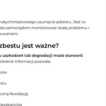
natychmiastowego usunięcia azbestu. Jest to
wala samorządom monitorować skalę problemu i
usuwaniem.
zbestu jest ważne?
 uszkodzeń lub degradacji może stanowić
bieranie informacji pozwala:
obów
estu
czną likwidację
mieszkańców