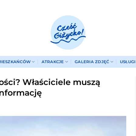
MIESZKAŃCÓW
ATRAKCJE
GALERIA ZDJĘĆ
USŁUG
ści? Właściciele muszą
informację