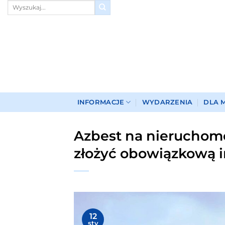
Przewiń
do
zawartości
INFORMACJE
WYDARZENIA
DLA 
Azbest na nieruchomo
złożyć obowiązkową 
12
sty