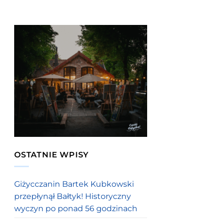
OSTATNIE WPISY
Giżycczanin Bartek Kubkowski
przepłynął Bałtyk! Historyczny
wyczyn po ponad 56 godzinach