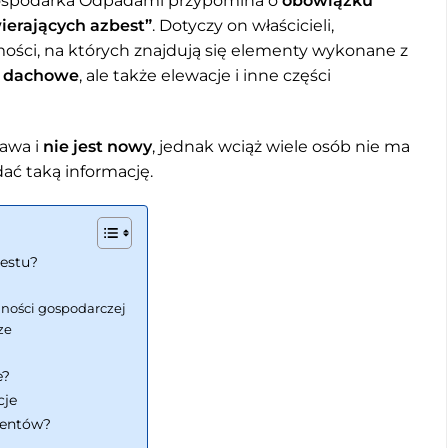
ospodarka Odpadami przypomina o
obowiązku
ierających azbest”
. Dotyczy on właścicieli,
ści, na których znajdują się elementy wykonane z
a dachowe
, ale także elewacje i inne części
awa i
nie jest nowy
, jednak wciąż wiele osób nie ma
ać taką informację.
bestu?
lności gospodarczej
ze
e?
cje
mentów?