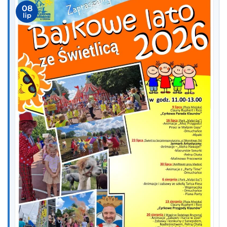
08
lip