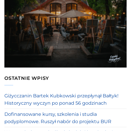
OSTATNIE WPISY
Giżycczanin Bartek Kubkowski przepłynął Bałtyk!
Historyczny wyczyn po ponad 56 godzinach
Dofinansowane kursy, szkolenia i studia
podyplomowe. Ruszył nabór do projektu BUR