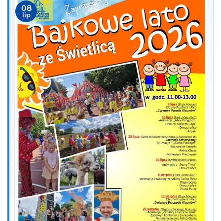
08
lip