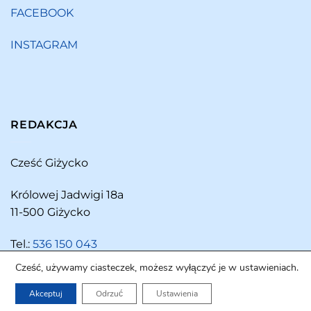
FACEBOOK
INSTAGRAM
REDAKCJA
Cześć Giżycko
Królowej Jadwigi 18a
11-500 Giżycko
Tel.:
536 150 043
Cześć, używamy ciasteczek, możesz wyłączyć je w ustawieniach.
Akceptuj
Odrzuć
Ustawienia
Copyright 2026 ©
Cześć Giżycko