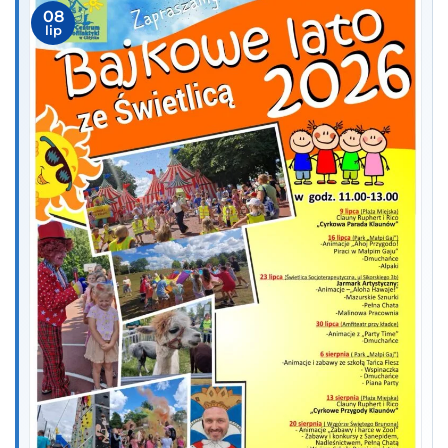
08
lip