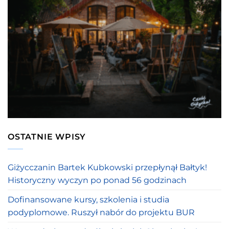
OSTATNIE WPISY
Giżycczanin Bartek Kubkowski przepłynął Bałtyk!
Historyczny wyczyn po ponad 56 godzinach
Dofinansowane kursy, szkolenia i studia
podyplomowe. Ruszył nabór do projektu BUR