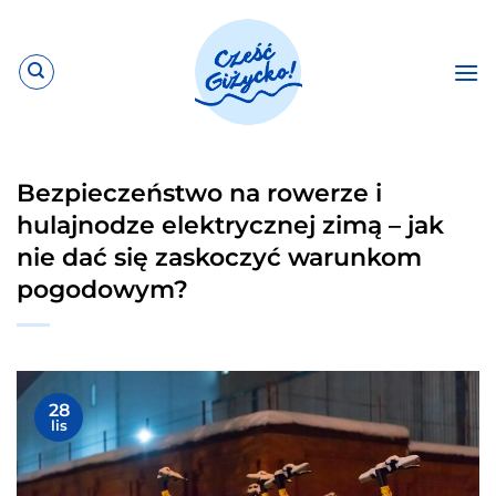
Przewiń
do
zawartości
Bezpieczeństwo na rowerze i
hulajnodze elektrycznej zimą – jak
nie dać się zaskoczyć warunkom
pogodowym?
28
lis