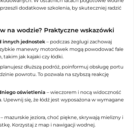
oszkodowanych. W ostatnich latach pogotowie wodne
rzeszli dodatkowe szkolenia, by skuteczniej radzić
tw na wodzie? Praktyczne wskazówki
d innych jednostek
– podczas żeglugi zachowaj
e szybkie manewry motorówek mogą powodować fale
takim jak kajaki czy łódki.
i planujesz dłuższą podróż, poinformuj obsługę portu
dzinie powrotu. To pozwala na szybszą reakcję
dniego oświetlenia
– wieczorem i nocą widoczność
za. Upewnij się, że łódź jest wyposażona w wymagane
– mazurskie jeziora, choć piękne, skrywają mielizny i
kę. Korzystaj z map i nawigacji wodnej.