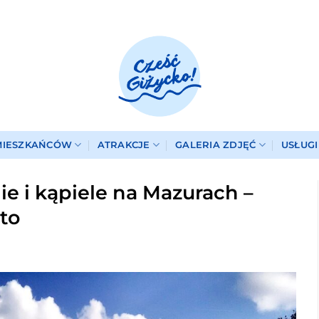
MIESZKAŃCÓW
ATRAKCJE
GALERIA ZDJĘĆ
USŁUG
e i kąpiele na Mazurach –
to