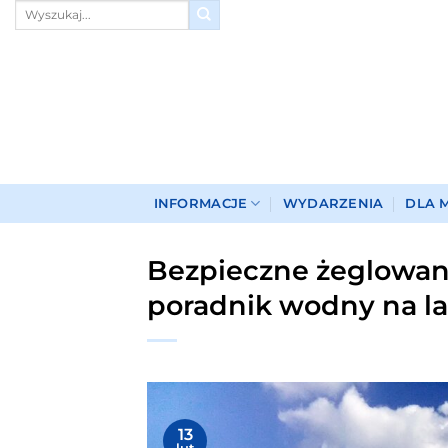
Przewiń
do
zawartości
INFORMACJE
WYDARZENIA
DLA 
Bezpieczne żeglowani
poradnik wodny na la
13