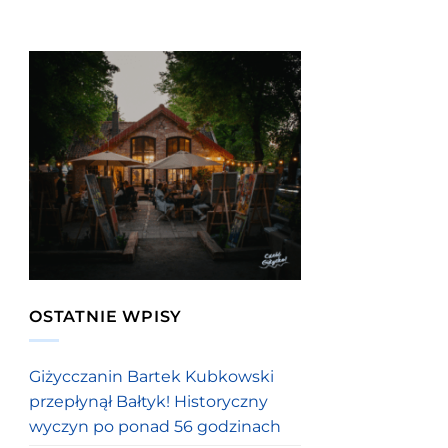
OSTATNIE WPISY
Giżycczanin Bartek Kubkowski
przepłynął Bałtyk! Historyczny
wyczyn po ponad 56 godzinach