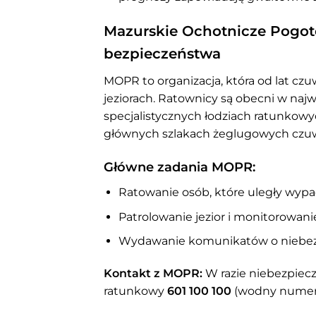
Mazurskie Ochotnicze Pogot
bezpieczeństwa
MOPR to organizacja, która od lat c
jeziorach. Ratownicy są obecni w najw
specjalistycznych łodziach ratunkowyc
głównych szlakach żeglugowych czuwaj
Główne zadania MOPR:
Ratowanie osób, które uległy wy
Patrolowanie jezior i monitorowa
Wydawanie komunikatów o niebe
Kontakt z MOPR:
W razie niebezpie
ratunkowy
601 100 100
(wodny numer a