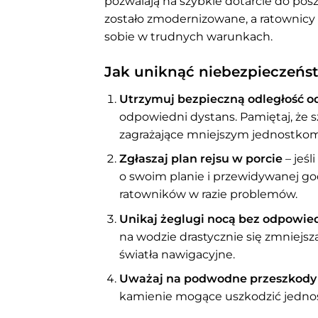
pozwalają na szybkie dotarcie do p
zostało zmodernizowane, a ratownicy p
sobie w trudnych warunkach.
Jak uniknąć niebezpieczeńs
Utrzymuj bezpieczną odległość o
odpowiedni dystans. Pamiętaj, ż
zagrażające mniejszym jednostkom, 
Zgłaszaj plan rejsu w porcie
– jeśl
o swoim planie i przewidywanej go
ratowników w razie problemów.
Unikaj żeglugi nocą bez odpowie
na wodzie drastycznie się zmniejs
światła nawigacyjne.
Uważaj na podwodne przeszkody
kamienie mogące uszkodzić jednost