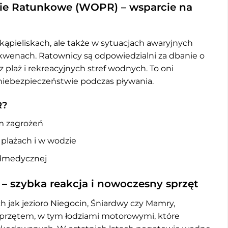
e Ratunkowe (WOPR) – wsparcie na
ąpieliskach, ale także w sytuacjach awaryjnych
wenach. Ratownicy są odpowiedzialni za dbanie o
plaż i rekreacyjnych stref wodnych. To oni
w niebezpieczeństwie podczas pływania.
R?
m zagrożeń
plażach i w wodzie
edmedycznej
 szybka reakcja i nowoczesny sprzęt
 jak jezioro Niegocin, Śniardwy czy Mamry,
rzętem, w tym łodziami motorowymi, które