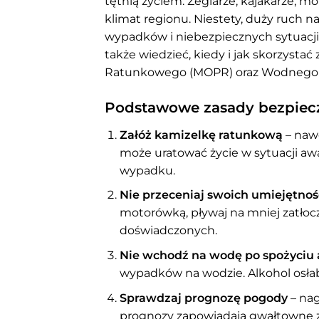
tętnią życiem. Żeglarze, kajakarze, 
klimat regionu. Niestety, duży ruch 
wypadków i niebezpiecznych sytuacji
także wiedzieć, kiedy i jak skorzys
Ratunkowego (MOPR) oraz Wodnego
Podstawowe zasady bezpiec
Załóż kamizelkę ratunkową
– nawe
może uratować życie w sytuacji awa
wypadku.
Nie przeceniaj swoich umiejętnoś
motorówką, pływaj na mniej zatłoc
doświadczonych.
Nie wchodź na wodę po spożyciu 
wypadków na wodzie. Alkohol osłab
Sprawdzaj prognozę pogody
– nag
prognozy zapowiadają gwałtowne z