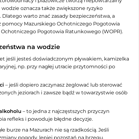
motorowodniacy i plażowicze tworzą niepowtarzalny
na wodzie oznacza także zwiększone ryzyko
. Dlatego warto znać zasady bezpieczeństwa, a
tać z pomocy Mazurskiego Ochotniczego Pogotowia
 Ochotniczego Pogotowia Ratunkowego (WOPR).
zeństwa na wodzie
t jeśli jesteś doświadczonym pływakiem, kamizelka
ryjnej, np. przy nagłej utracie przytomności po
ci
– jeśli dopiero zaczynasz żeglować lub sterować
zonych jeziorach i zawsze bądź w towarzystwie osób
alkoholu
– to jedna z najczęstszych przyczyn
ia refleks i powoduje błędne decyzje.
łe burze na Mazurach nie są rzadkością. Jeśli
miany pogody, lepiej pozostań na brzegu.