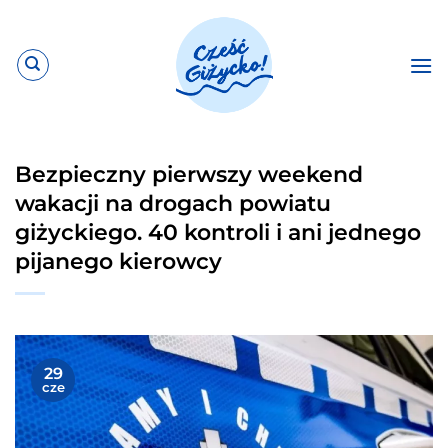
Przewiń
do
zawartości
Bezpieczny pierwszy weekend
wakacji na drogach powiatu
giżyckiego. 40 kontroli i ani jednego
pijanego kierowcy
29
cze