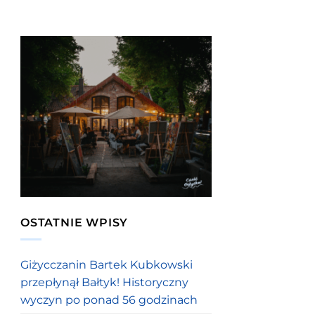
OSTATNIE WPISY
Giżycczanin Bartek Kubkowski
przepłynął Bałtyk! Historyczny
wyczyn po ponad 56 godzinach