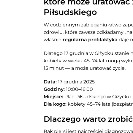
które może uratować ż
Piłsudskiego
W codziennym zabieganiu łatwo zapomn
zdrowiu, które zawsze odkładamy „na p
właśnie
regularna profilaktyka
daje n
Dlatego 17 grudnia w Giżycku stanie
kobiety w wieku 45–74 lat mogą wy
15 minut — a może uratować życie.
Data:
17 grudnia 2025
Godziny:
10:00–16:00
Miejsce:
Plac Piłsudskiego w Giżycku
Dla kogo:
kobiety 45–74 lata (bezpłatn
Dlaczego warto zrob
Rak piersi jest najczęściej diagnozo