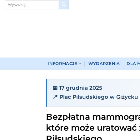
Przewiń
do
zawartości
INFORMACJE
WYDARZENIA
DLA 
📅 17 grudnia 2025
📍 Plac Piłsudskiego w Giżycku
Bezpłatna mammograf
które może uratować ż
Piłsudskiego