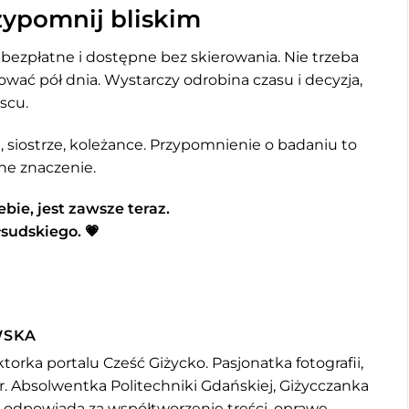
rzypomnij bliskim
 bezpłatne i dostępne bez skierowania. Nie trzeba
wać pół dnia. Wystarczy odrobina czasu i decyzja,
scu.
siostrze, koleżance. Przypomnienie o badaniu to
ne znaczenie.
bie, jest zawsze teraz.
łsudskiego. 💗
WSKA
torka portalu Cześć Giżycko. Pasjonatka fotografii,
r. Absolwentka Politechniki Gdańskiej, Giżycczanka
u odpowiada za współtworzenie treści, oprawę