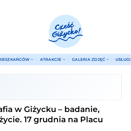
MIESZKAŃCÓW
ATRAKCJE
GALERIA ZDJĘĆ
USŁUG
ia w Giżycku – badanie,
ycie. 17 grudnia na Placu