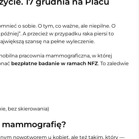
ycie. 17 grudnia na Placu
ieć o sobie. O tym, co ważne, ale niepilne. O
óźniej”. A przecież w przypadku raka piersi to
ajwiększą szansę na pełne wyleczenie.
 mobilna pracownia mammograficzna, w której
konać
bezpłatne badanie w ramach NFZ
. To zaledwie
ie, bez skierowania)
ić mammografię?
wanym nowotworem u kobiet, ale też takim, który —