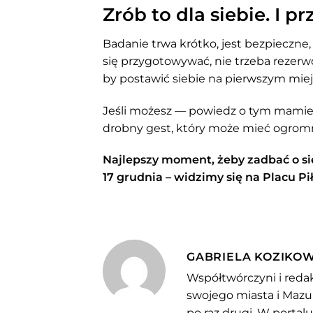
Zrób to dla siebie. I p
Badanie trwa krótko, jest bezpieczne,
się przygotowywać, nie trzeba rezerwo
by postawić siebie na pierwszym miej
Jeśli możesz — powiedz o tym mamie, 
drobny gest, który może mieć ogrom
Najlepszy moment, żeby zadbać o sie
17 grudnia – widzimy się na Placu Pi
GABRIELA KOZIKO
Współtwórczyni i redak
swojego miasta i Mazu
po raz drugi. W portal