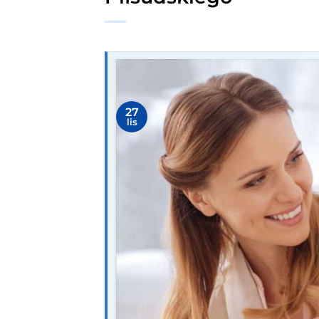
27
lis