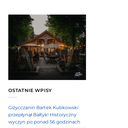
OSTATNIE WPISY
Giżycczanin Bartek Kubkowski
przepłynął Bałtyk! Historyczny
wyczyn po ponad 56 godzinach