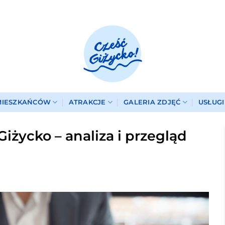
MIESZKAŃCÓW
ATRAKCJE
GALERIA ZDJĘĆ
USŁUG
iżycko – analiza i przegląd