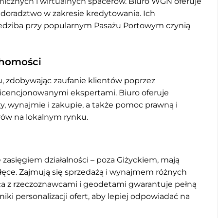
amicznych i wirtualnych spacerów. Biuro WGN oferuje
 doradztwo w zakresie kredytowania. Ich
iedziba przy popularnym Pasażu Portowym czynią
chomości
u, zdobywając zaufanie klientów poprzez
 licencjonowanymi ekspertami. Biuro oferuje
, wynajmie i zakupie, a także pomoc prawną i
erów na lokalnym rynku.
 zasięgiem działalności – poza Giżyckiem, mają
łęce. Zajmują się sprzedażą i wynajmem różnych
ca z rzeczoznawcami i geodetami gwarantuje pełną
niki personalizacji ofert, aby lepiej odpowiadać na