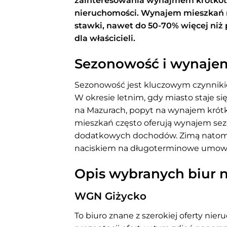
zainteresowania wynajmem krótko
nieruchomości. Wynajem mieszkań n
stawki, nawet do 50-70% więcej niż 
dla właścicieli.
Sezonowość i wynaje
Sezonowość jest kluczowym czynniki
W okresie letnim, gdy miasto staje s
na Mazurach, popyt na wynajem krótk
mieszkań często oferują wynajem se
dodatkowych dochodów. Zimą natomias
naciskiem na długoterminowe umow
Opis wybranych biur 
WGN Giżycko
To biuro znane z szerokiej oferty ni