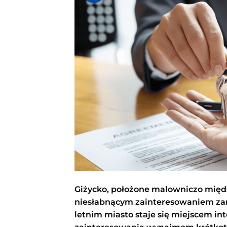
Giżycko, położone malowniczo między
niesłabnącym zainteresowaniem zar
letnim miasto staje się miejscem in