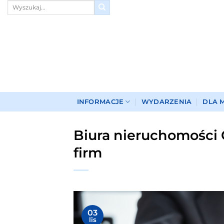
Przewiń
do
zawartości
INFORMACJE
WYDARZENIA
DLA 
Biura nieruchomości G
firm
03
lis