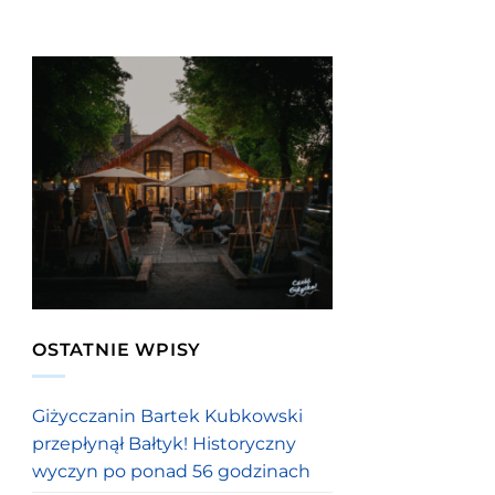
OSTATNIE WPISY
Giżycczanin Bartek Kubkowski
przepłynął Bałtyk! Historyczny
wyczyn po ponad 56 godzinach