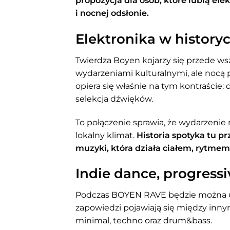
propozycja dla osób, które lubią el
i nocnej odsłonie.
Elektronika w histor
Twierdza Boyen kojarzy się przede wszy
wydarzeniami kulturalnymi, ale nocą 
opiera się właśnie na tym kontraście
selekcja dźwięków.
To połączenie sprawia, że wydarzenie 
lokalny klimat.
Historia spotyka tu pr
muzyki, która działa ciałem, rytmem
Indie dance, progress
Podczas BOYEN RAVE będzie można us
zapowiedzi pojawiają się między inny
minimal, techno oraz drum&bass.