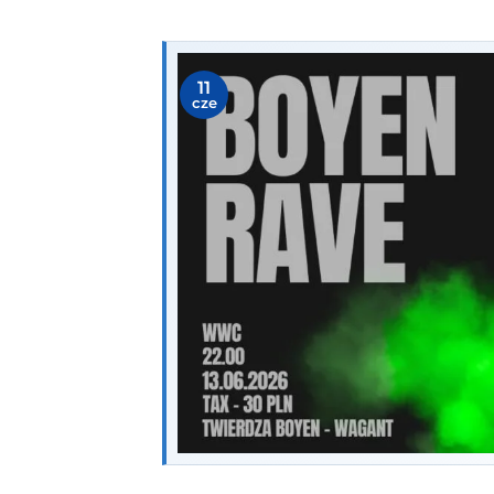
11
cze