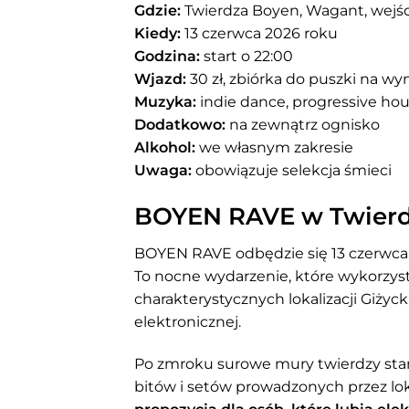
Gdzie:
Twierdza Boyen, Wagant, wejśc
Kiedy:
13 czerwca 2026 roku
Godzina:
start o 22:00
Wjazd:
30 zł, zbiórka do puszki na w
Muzyka:
indie dance, progressive ho
Dodatkowo:
na zewnątrz ognisko
Alkohol:
we własnym zakresie
Uwaga:
obowiązuje selekcja śmieci
BOYEN RAVE w Twier
BOYEN RAVE odbędzie się 13 czerwca 
To nocne wydarzenie, które wykorzyst
charakterystycznych lokalizacji Giżyc
elektronicznej.
Po zmroku surowe mury twierdzy stan
bitów i setów prowadzonych przez lo