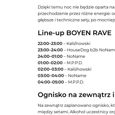
Dzięki temu noc nie będzie oparta n
przechodzenie przez różne energie: o
głębsze i techniczne sety, po mocniej
Line-up BOYEN RAVE
22:00–23:00
– Kalii/nowski
23:00–24:00
– HouseDog b2b NoNam
24:00–01:00
– NoName
01:00–02:00
– M.P.P.D.
02:00–03:00
– Kalii/nowski
03:00–04:00
– NoName
04:00–05:00
– M.P.P.D.
Ognisko na zewnątrz i
Na zewnątrz zaplanowano ognisko, k
między setami. Alkohol uczestnicy or