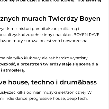
ektronikę w bardziej undergroundowej, intensywnej
ycznych murach Twierdzy Boyen
stkim z historią, architekturą militarną i
potrafi zyskać zupełnie inny charakter. BOYEN RAVE
: dawne mury, surowa przestrzeń i nowoczesna
ma nie tylko klubowy, ale też bardzo wyrazisty
zyszłość, a przestrzeń twierdzy staje się sceną dla
 i atmosferą.
ive house, techno i drum&bass
łyszeć kilka odmian muzyki elektronicznej. W
mi indie dance, progressive house, deep tech,