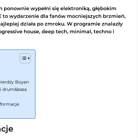
n ponownie wypełni się elektroniką, głębokim
 to wydarzenie dla fanów mocniejszych brzmień,
ajlepiej działa po zmroku. W programie znalazły
rogressive house, deep tech, minimal, techno i
wierdzy Boyen
 i drum&bass
nformacje
cje