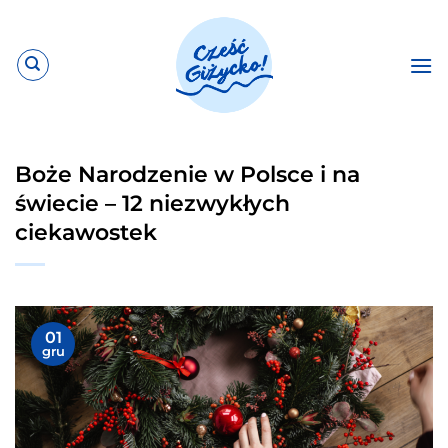
Przewiń
do
zawartości
Boże Narodzenie w Polsce i na
świecie – 12 niezwykłych
ciekawostek
01
gru