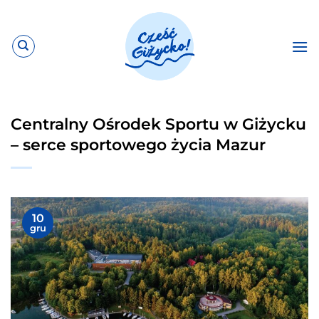
Przewiń
do
zawartości
Centralny Ośrodek Sportu w Giżycku
– serce sportowego życia Mazur
10
gru