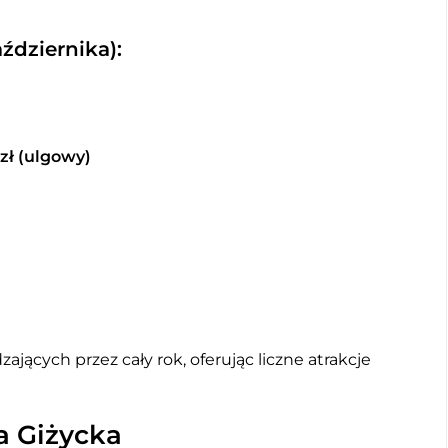
aździernika):
 zł (ulgowy)
ających przez cały rok, oferując liczne atrakcje
a Giżycka