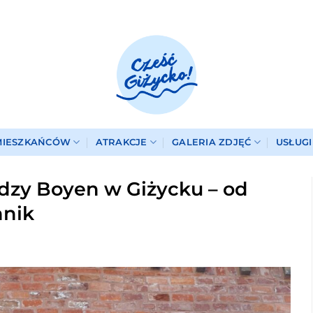
MIESZKAŃCÓW
ATRAKCJE
GALERIA ZDJĘĆ
USŁUG
dzy Boyen w Giżycku – od
nnik