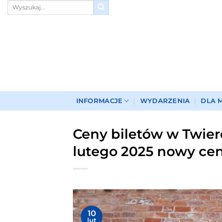
Przewiń
do
zawartości
INFORMACJE
WYDARZENIA
DLA 
Ceny biletów w Twier
lutego 2025 nowy ce
10
lut