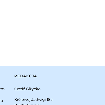
REDAKCJA
rym
Cześć Giżycko
Królowej Jadwigi 18a
ub