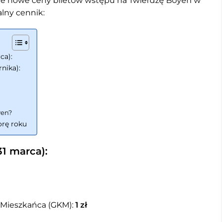
cie nowe ceny biletów wstępu na Twierdzę Boyen w
lny cennik:
ca):
rnika):
yen?
orę roku
31 marca):
y Mieszkańca (GKM):
1 zł