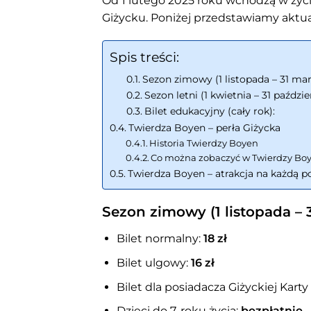
Od 1 lutego 2025 roku wchodzą w ży
Giżycku. Poniżej przedstawiamy aktua
Spis treści:
Sezon zimowy (1 listopada – 31 mar
Sezon letni (1 kwietnia – 31 paździe
Bilet edukacyjny (cały rok):
Twierdza Boyen – perła Giżycka
Historia Twierdzy Boyen
Co można zobaczyć w Twierdzy Bo
Twierdza Boyen – atrakcja na każdą p
Sezon zimowy (1 listopada – 
Bilet normalny:
18 zł
Bilet ulgowy:
16 zł
Bilet dla posiadacza Giżyckiej Kart
Dzieci do 7. roku życia:
bezpłatnie