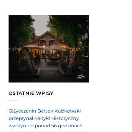
OSTATNIE WPISY
Giżycczanin Bartek Kubkowski
przepłynął Bałtyk! Historyczny
wyczyn po ponad 56 godzinach