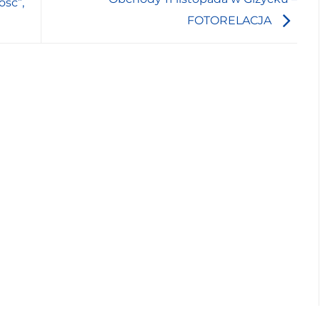
ość”,
FOTORELACJA