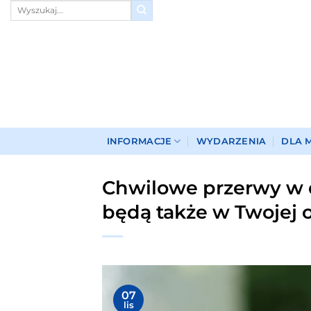
Przewiń
do
zawartości
INFORMACJE
WYDARZENIA
DLA 
Chwilowe przerwy w 
będą także w Twojej o
07
lis