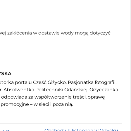
wej zakłócenia w dostawie wody mogą dotyczyć
WSKA
torka portalu Cześć Giżycko. Pasjonatka fotografii,
r. Absolwentka Politechniki Gdańskiej, Giżycczanka
u odpowiada za współtworzenie treści, oprawę
 promocyjne – w sieci i poza nią.
Obchody 11 listopada w Giżycku –