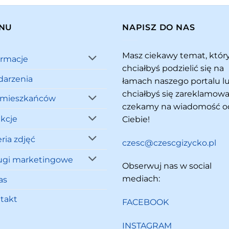
NU
NAPISZ DO NAS
Masz ciekawy temat, któ
ormacje
chciałbyś podzielić się na
arzenia
łamach naszego portalu l
chciałbyś się zareklamowa
 mieszkańców
czekamy na wiadomość o
akcje
Ciebie!
ria zdjęć
czesc@czescgizycko.pl
ugi marketingowe
Obserwuj nas w social
mediach:
as
takt
FACEBOOK
INSTAGRAM