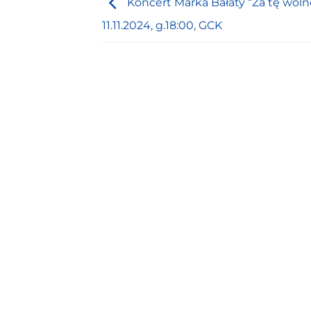
Koncert Marka Bałaty “Za tę woln
11.11.2024, g.18:00, GCK