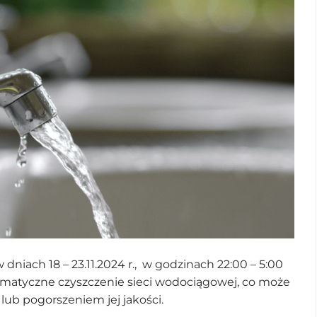
dniach 18 – 23.11.2024 r., w godzinach 22:00 – 5:00
atyczne czyszczenie sieci wodociągowej, co może
ub pogorszeniem jej jakości.