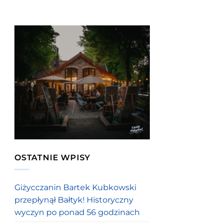
OSTATNIE WPISY
Giżycczanin Bartek Kubkowski
przepłynął Bałtyk! Historyczny
wyczyn po ponad 56 godzinach