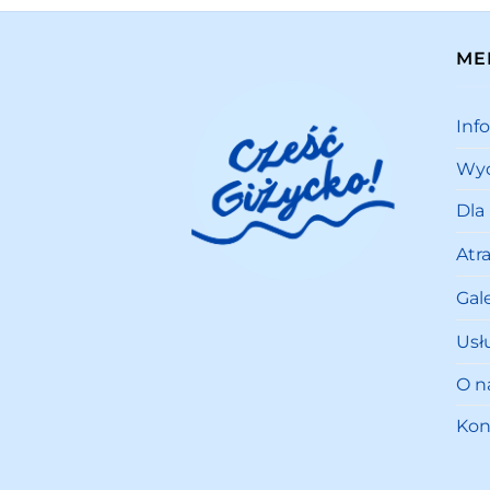
ME
Inf
Wyd
Dla
Atr
Gale
Usł
O n
Kon