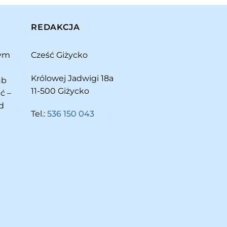
REDAKCJA
rym
Cześć Giżycko
Królowej Jadwigi 18a
ub
11-500 Giżycko
ć –
d
Tel.:
536 150 043