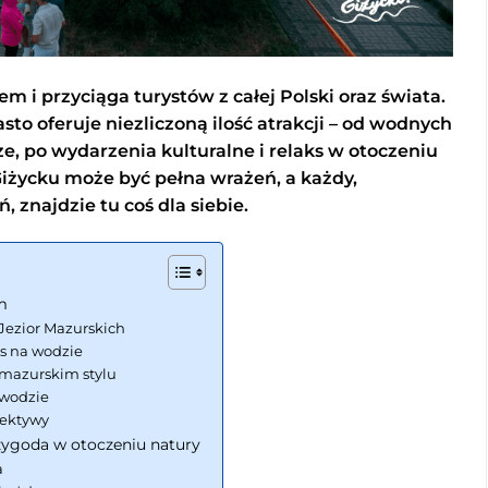
iem i przyciąga turystów z całej Polski oraz świata.
o oferuje niezliczoną ilość atrakcji – od wodnych
e, po wydarzenia kulturalne i relaks w otoczeniu
Giżycku może być pełna wrażeń, a każdy,
, znajdzie tu coś dla siebie.
m
 Jezior Mazurskich
ks na wodzie
 mazurskim stylu
 wodzie
pektywy
zygoda w otoczeniu natury
a