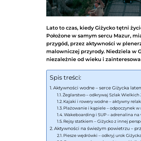
Lato to czas, kiedy Giżycko tętni życ
Położone w samym sercu Mazur, miast
przygód, przez aktywności w plenerz
malowniczej przyrody. Niedziela w 
niezależnie od wieku i zainteresowań
Spis treści:
Aktywności wodne – serce Giżycka late
Żeglarstwo – odkrywaj Szlak Wielkich
Kajaki i rowery wodne – aktywny rela
Plażowanie i kąpiele – odpoczynek w
Wakeboarding i SUP – adrenalina na
Rejsy statkiem – Giżycko z innej pers
Aktywności na świeżym powietrzu – pr
Piesze wędrówki – odkryj urok Giżyck