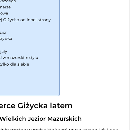
 każdego
enerze
isowe
yj Giżycko od innej strony
ć
zior
zrywka
jały
ood w mazurskim stylu
ylko dla siebie
erce Giżycka latem
 Wielkich Jezior Mazurskich
nie można wynająć łódź zarówno z załogą, jak i bez,