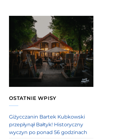
OSTATNIE WPISY
Giżycczanin Bartek Kubkowski
przepłynął Bałtyk! Historyczny
wyczyn po ponad 56 godzinach