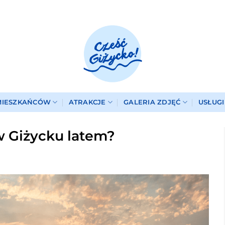
MIESZKAŃCÓW
ATRAKCJE
GALERIA ZDJĘĆ
USŁUG
w Giżycku latem?