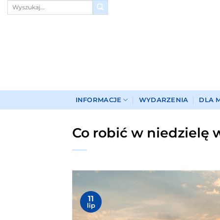
Przewiń
do
zawartości
INFORMACJE
WYDARZENIA
DLA 
Co robić w niedzielę 
11
lip