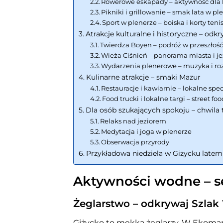
Rowerowe eskapady – aktywność dla
Pikniki i grillowanie – smak lata w pl
Sport w plenerze – boiska i korty ten
Atrakcje kulturalne i historyczne – odkr
Twierdza Boyen – podróż w przeszłoś
Wieża Ciśnień – panorama miasta i je
Wydarzenia plenerowe – muzyka i ro
Kulinarne atrakcje – smaki Mazur
Restauracje i kawiarnie – lokalne spec
Food trucki i lokalne targi – street f
Dla osób szukających spokoju – chwila t
Relaks nad jeziorem
Medytacja i joga w plenerze
Obserwacja przyrody
Przykładowa niedziela w Giżycku latem
Aktywności wodne – s
Żeglarstwo – odkrywaj Szlak
Giżycko to mekka żeglarzy. W Ekomari