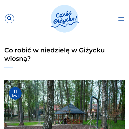
Przewiń
do
zawartości
Co robić w niedzielę w Giżycku
wiosną?
11
kwi