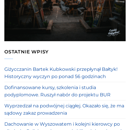
OSTATNIE WPISY
Giżycczanin Bartek Kubkowski przepłynął Bałtyk!
Historyczny wyczyn po ponad 56 godzinach
Dofinansowane kursy, szkolenia i studia
podyplomowe. Ruszył nabór do projektu BUR
Wyprzedzał na podwójnej ciągłej. Okazało się, że ma
sądowy zakaz prowadzenia
Dachowanie w Wyszowatem i kolejni kierowcy po