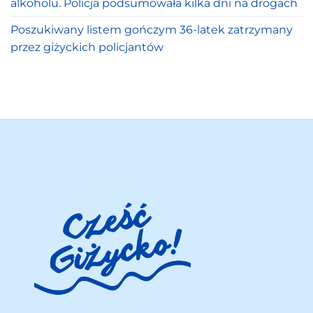
alkoholu. Policja podsumowała kilka dni na drogach
Poszukiwany listem gończym 36-latek zatrzymany
przez giżyckich policjantów