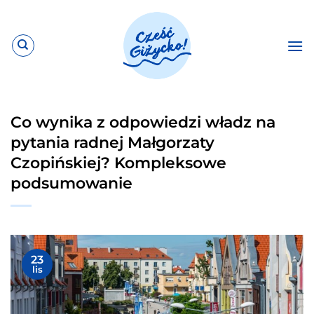
Przewiń
do
zawartości
Co wynika z odpowiedzi władz na
pytania radnej Małgorzaty
Czopińskiej? Kompleksowe
podsumowanie
23
lis