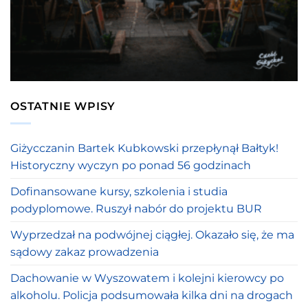
OSTATNIE WPISY
Giżycczanin Bartek Kubkowski przepłynął Bałtyk!
Historyczny wyczyn po ponad 56 godzinach
Dofinansowane kursy, szkolenia i studia
podyplomowe. Ruszył nabór do projektu BUR
Wyprzedzał na podwójnej ciągłej. Okazało się, że ma
sądowy zakaz prowadzenia
Dachowanie w Wyszowatem i kolejni kierowcy po
alkoholu. Policja podsumowała kilka dni na drogach