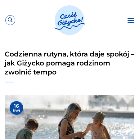
Przewiń
do
zawartości
Codzienna rutyna, która daje spokój –
jak Giżycko pomaga rodzinom
zwolnić tempo
16
kwi