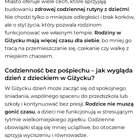
Miasto oferuje wiele cech, które sprzyjają
budowaniu
zdrowej codziennej rutyny z dziećmi
.
Nie chodzi tylko o mniejsze odległości i brak korków,
ale o styl życia, który pozwala rodzinom
funkcjonować we własnym tempie.
Rodziny w
Giżycku mają więcej czasu dla siebie
, bo mniej go
tracą na przemieszczanie się, czekanie czy walkę z
miejskim chaosem.
Codzienność bez pośpiechu – jak wygląda
dzień z dzieckiem w Giżycku?
W Giżycku dzień może zacząć się od spokojnego
śniadania, wspólnego spaceru do przedszkola lub
szkoły i kontynuować bez presji.
Rodzice nie muszą
gonić czasu
, a dzieci nie funkcjonują w stresującym
rytmie wielkomiejskiego zgiełku. Codzienne
obowiązki stają się mniej uciążliwe, bo otoczenie
sprzyja wyciszeniu i równowadze.