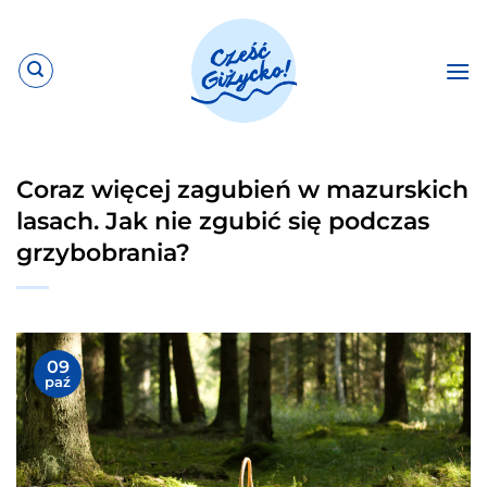
Przewiń
do
zawartości
Coraz więcej zagubień w mazurskich
lasach. Jak nie zgubić się podczas
grzybobrania?
09
paź