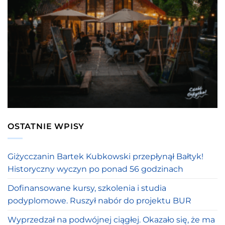
OSTATNIE WPISY
Giżycczanin Bartek Kubkowski przepłynął Bałtyk!
Historyczny wyczyn po ponad 56 godzinach
Dofinansowane kursy, szkolenia i studia
podyplomowe. Ruszył nabór do projektu BUR
Wyprzedzał na podwójnej ciągłej. Okazało się, że ma