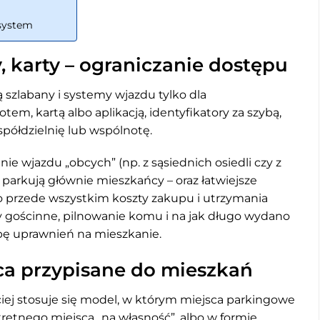
 system
 karty – ograniczanie dostępu
 szlabany i systemy wjazdu tylko dla
tem, kartą albo aplikacją, identyfikatory za szybą,
półdzielnię lub wspólnotę.
ie wjazdu „obcych” (np. z sąsiednich osiedli czy z
parkują głównie mieszkańcy – oraz łatwiejsze
 przede wszystkim koszty zakupu i utrzymania
ty gościnne, pilnowanie komu i na jak długo wydano
zbę uprawnień na mieszkanie.
sca przypisane do mieszkań
iej stosuje się model, w którym miejsca parkingowe
kretnego miejsca „na własność”, albo w formie