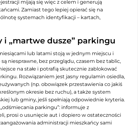
stracji mijają się więc z celem i generują
ńcami. Zamiast tego lepiej opierać się na
ólnotę systemach identyfikacji – kartach,
i „martwe dusze” parkingu
esiącami lub latami stoją w jednym miejscu i
to są niesprawne, bez przeglądu, czasem bez tablic,
miejsce na stałe i potrafią skutecznie zablokować
kingu. Rozwiązaniem jest jasny regulamin osiedla,
ieużywanych (np. obowiązek przestawienia co jakiś
określonym okresie bez ruchu), a także system
kiej lub gminy, jeśli spełniają odpowiednie kryteria.
e „odśmiecania parkingu”: informuje z
i, prosi o usunięcie aut i dopiero w ostateczności
zaangażowania administracji mieszkańcy sami