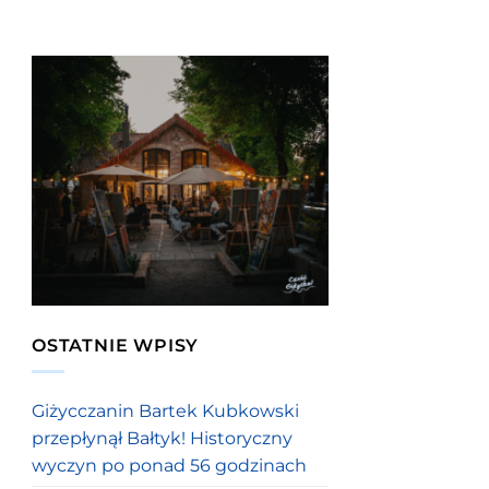
OSTATNIE WPISY
Giżycczanin Bartek Kubkowski
przepłynął Bałtyk! Historyczny
wyczyn po ponad 56 godzinach