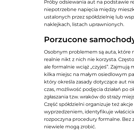
Próby odsiewania aut na podstawie reje
niepotrzebne napięcia między mieszka
ustalonych przez spółdzielnię lub wsp
naklejkach, listach uprawnionych.
Porzucone samochody 
Osobnym problemem są auta, które mi
realnie nikt z nich nie korzysta. Częs
ale formalnie wciąż „czyjeś”. Zajmują 
kilka miejsc na małym osiedlowym par
który określa zasady dotyczące aut n
czas, możliwość podjęcia działań po 
zgłaszania tzw. wraków do straży miejs
Część spółdzielni organizuje też akcj
wyprzedzeniem, identyfikuje właściciel
rozpoczyna procedury formalne. Bez 
niewiele mogą zrobić.