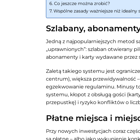
Co jeszcze można zrobić?
Wspólne zasady ważniejsze niż idealny
Szlabany, abonamenty,
Jedną z najpopularniejszych metod są
„uprawnionych”: szlaban otwierany pilo
abonamenty i karty wydawane przez s
Zaletą takiego systemu jest ograniczen
centrum), większa przewidywalność – 
egzekwowanie regulaminu. Minusy to
systemu, kłopot z obsługą gości (kar
przepustkę) i ryzyko konfliktów o lic
Płatne miejsca i miej
Przy nowych inwestycjach coraz częśc
są płatne – albo jako wykupienie kon