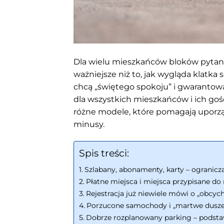
Dla wielu mieszkańców bloków pytanie
ważniejsze niż to, jak wygląda klatk
chcą „świętego spokoju” i gwaranto
dla wszystkich mieszkańców i ich gośc
różne modele, które pomagają uporzą
minusy.
Spis treści:
Szlabany, abonamenty, karty – ogranicz
Płatne miejsca i miejsca przypisane do
Rejestracja już niewiele mówi o „obcych
Porzucone samochody i „martwe dusze
Dobrze rozplanowany parking – podst