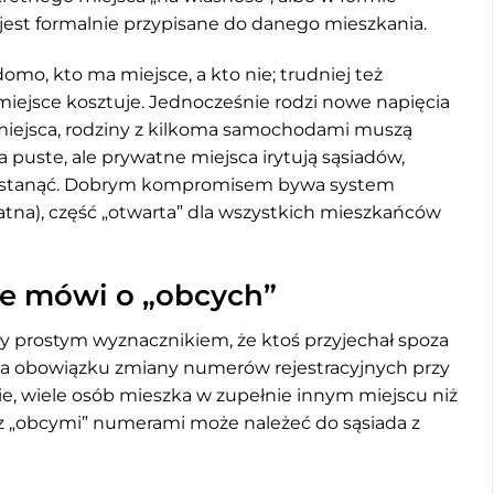
jest formalnie przypisane do danego mieszkania.
omo, kto ma miejsce, a kto nie; trudniej też
iejsce kosztuje. Jednocześnie rodzi nowe napięcia
 miejsca, rodziny z kilkoma samochodami muszą
 puste, ale prywatne miejsca irytują sąsiadów,
zie stanąć. Dobrym kompromisem bywa system
łatna), część „otwarta” dla wszystkich mieszkańców
ele mówi o „obcych”
yły prostym wyznacznikiem, że ktoś przyjechał spoza
e ma obowiązku zmiany numerów rejestracyjnych przy
, wiele osób mieszka w zupełnie innym miejscu niż
d z „obcymi” numerami może należeć do sąsiada z