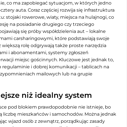
ie, co ma zapobiegać sytuacjom, w których jedno
tery auta. Coraz częściej rozwija się infrastruktura
: stojaki rowerowe, wiaty, miejsca na hulajnogi, co
esję na posiadanie drugiego czy trzeciego
jawiają się próby współdzielenia aut – lokalne
irmami carsharingowymi, które podstawiają swoje
 większą rolę odgrywają także proste narzędzia
rtami i abonamentami, systemy zgłoszeń
wacji miejsc gościnnych. Kluczowe jest jednak to,
 regulaminie i dobrej komunikacji – tablicach na
przypomnieniach mailowych lub na grupie
jsze niż idealny system
sce pod blokiem prawdopodobnie nie istnieje, bo
ną liczbę mieszkańców i samochodów. Można jednak
ając wjazd osób z zewnątrz, porządkując zasady