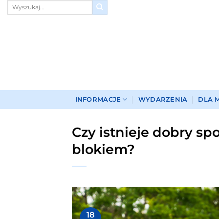
Przewiń
do
zawartości
INFORMACJE
WYDARZENIA
DLA 
Czy istnieje dobry s
blokiem?
18