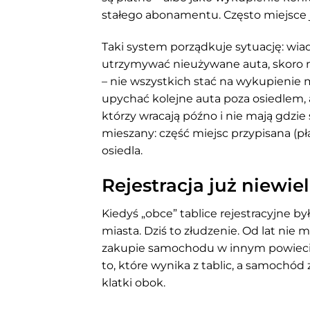
stałego abonamentu. Często miejsce 
Taki system porządkuje sytuację: wiad
utrzymywać nieużywane auta, skoro m
– nie wszystkich stać na wykupienie
upychać kolejne auta poza osiedlem, a
którzy wracają późno i nie mają gd
mieszany: część miejsc przypisana (p
osiedla.
Rejestracja już niewi
Kiedyś „obce” tablice rejestracyjne b
miasta. Dziś to złudzenie. Od lat ni
zakupie samochodu w innym powiecie
to, które wynika z tablic, a samochó
klatki obok.