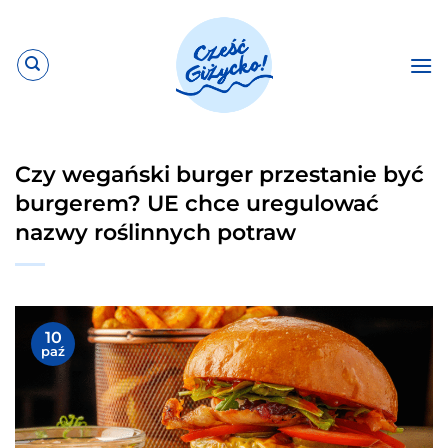
Przewiń
do
zawartości
Czy wegański burger przestanie być
burgerem? UE chce uregulować
nazwy roślinnych potraw
10
paź