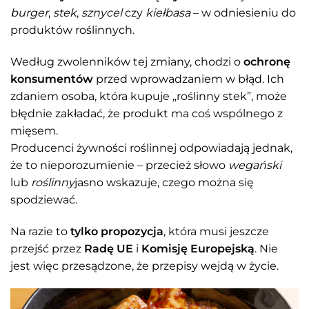
burger
,
stek
,
sznycel
czy
kiełbasa
– w odniesieniu do
produktów roślinnych.
Według zwolenników tej zmiany, chodzi o
ochronę
konsumentów
przed wprowadzaniem w błąd. Ich
zdaniem osoba, która kupuje „roślinny stek”, może
błędnie zakładać, że produkt ma coś wspólnego z
mięsem.
Producenci żywności roślinnej odpowiadają jednak,
że to nieporozumienie – przecież słowo
wegański
lub
roślinny
jasno wskazuje, czego można się
spodziewać.
Na razie to
tylko propozycja
, która musi jeszcze
przejść przez
Radę UE
i
Komisję Europejską
. Nie
jest więc przesądzone, że przepisy wejdą w życie.