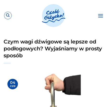
Przewiń
do
zawartości
Czym wagi dźwigowe są lepsze od
podłogowych? Wyjaśniamy w prosty
sposób
04
cze