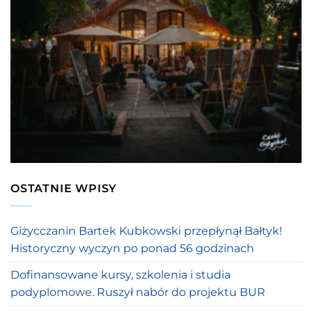
OSTATNIE WPISY
Giżycczanin Bartek Kubkowski przepłynął Bałtyk!
Historyczny wyczyn po ponad 56 godzinach
Dofinansowane kursy, szkolenia i studia
podyplomowe. Ruszył nabór do projektu BUR