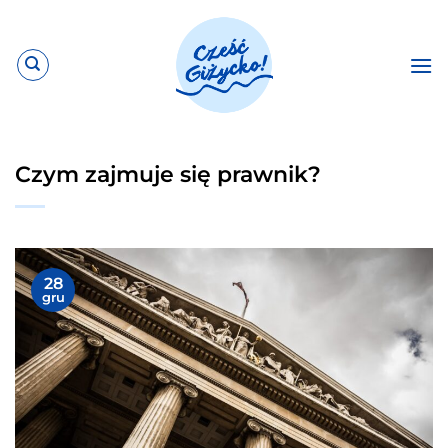
Przewiń
do
zawartości
Czym zajmuje się prawnik?
28
gru