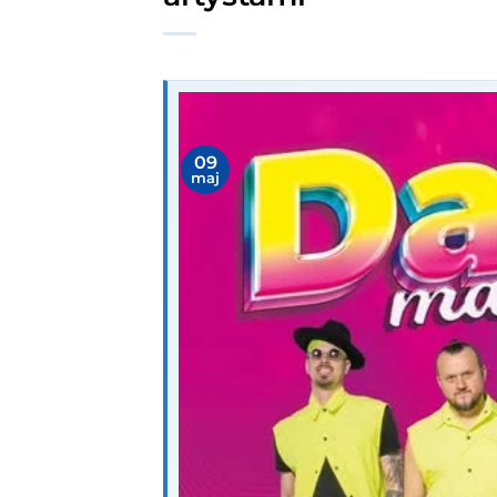
09
maj