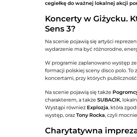
cegiełkę do ważnej lokalnej akcji p
Koncerty w Giżycku. 
Sens 3?
Na scenie pojawią się artyści repreze
wydarzenie ma być różnorodne, energe
W programie zaplanowano występ z
formacji polskiej sceny disco polo. To 
koncertami, przy których publicznoś
Na scenie pojawią się także
Pogromc
charakterem, a także
SUBACIK
, loka
Wystąpi również
Explozja
, która zgo
występ, oraz
Tony Rocka
, czyli mocni
Charytatywna impreza