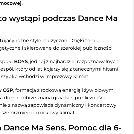
omocowej.
Kto wystąpi podczas Dance Ma
ntujący różne style muzyczne. Dzięki temu
tyczne i skierowane do szerokiej publiczności.
espołu
BOYS
, jednej z najbardziej rozpoznawalnych
zespół, który od lat kojarzy się z tanecznymi hitami i
ć szybko wchodzi w imprezowy klimat.
y OSP
, formacja z rockową energią i żywiołowym
lna duma dobrze znana giżyckiej publiczności.
dnie z nazwą zapowiada dynamiczny i koncertowy
ejsze brzmienia i rockowy klimat.
 Dance Ma Sens. Pomoc dla 6-