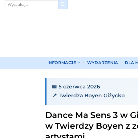
Przewiń
do
zawartości
INFORMACJE
WYDARZENIA
DLA 
📅 5 czerwca 2026
📍 Twierdza Boyen Giżycko
Dance Ma Sens 3 w G
w Twierdzy Boyen z z
artystami