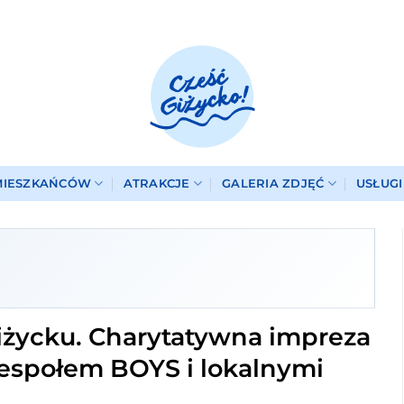
MIESZKAŃCÓW
ATRAKCJE
GALERIA ZDJĘĆ
USŁUG
iżycku. Charytatywna impreza
espołem BOYS i lokalnymi