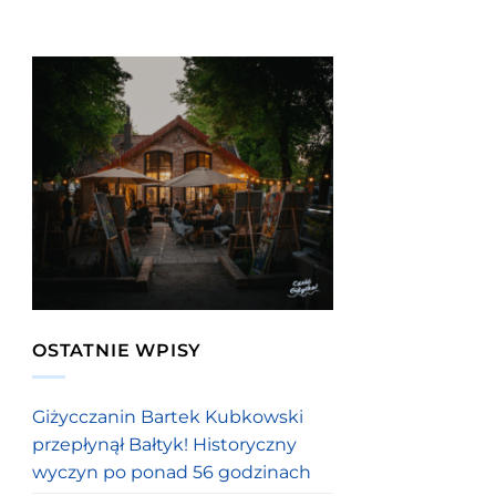
OSTATNIE WPISY
Giżycczanin Bartek Kubkowski
przepłynął Bałtyk! Historyczny
wyczyn po ponad 56 godzinach