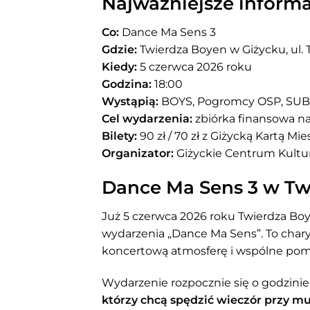
Najważniejsze informa
Co:
Dance Ma Sens 3
Gdzie:
Twierdza Boyen w Giżycku, ul. T
Kiedy:
5 czerwca 2026 roku
Godzina:
18:00
Wystąpią:
BOYS, Pogromcy OSP, SUBAC
Cel wydarzenia:
zbiórka finansowa na 
Bilety:
90 zł / 70 zł z Giżycką Kartą Mi
Organizator:
Giżyckie Centrum Kultu
Dance Ma Sens 3 w Tw
Już 5 czerwca 2026 roku Twierdza Boye
wydarzenia „Dance Ma Sens”. To chary
koncertową atmosferę i wspólne pom
Wydarzenie rozpocznie się o godzinie
którzy chcą spędzić wieczór przy mu