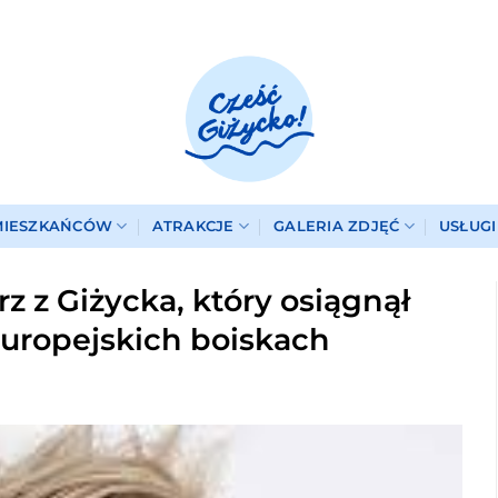
MIESZKAŃCÓW
ATRAKCJE
GALERIA ZDJĘĆ
USŁUG
rz z Giżycka, który osiągnął
europejskich boiskach