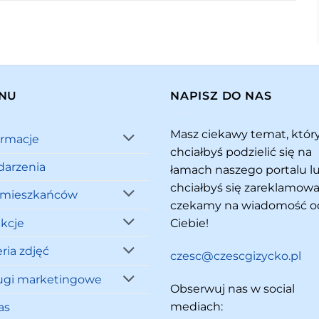
NU
NAPISZ DO NAS
Masz ciekawy temat, któ
ormacje
chciałbyś podzielić się na
arzenia
łamach naszego portalu l
chciałbyś się zareklamowa
 mieszkańców
czekamy na wiadomość o
akcje
Ciebie!
ria zdjęć
czesc@czescgizycko.pl
ugi marketingowe
Obserwuj nas w social
mediach:
as