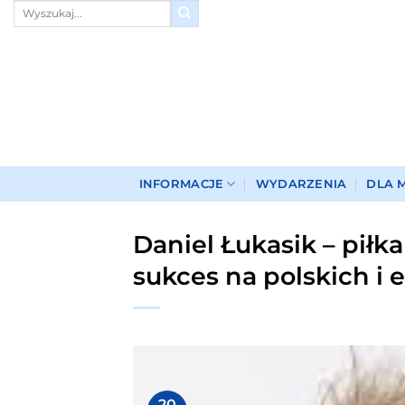
Przewiń
do
zawartości
INFORMACJE
WYDARZENIA
DLA 
Daniel Łukasik – piłka
sukces na polskich i 
20