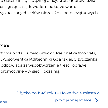
o determinacji i ciężkiej pracy, która doprowadziła
 osiągnięcia są dowodem na to, że warto
 wyznaczonych celów, niezależnie od początkowych
WSKA
torka portalu Cześć Giżycko. Pasjonatka fotografii,
r. Absolwentka Politechniki Gdańskiej, Giżycczanka
u odpowiada za współtworzenie treści, oprawę
 promocyjne – w sieci i poza nią.
Giżycko po 1945 roku – Nowe życie miasta w
powojennej Polsce
waniu