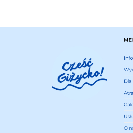
ME
Inf
Wyd
Dla
Atr
Gale
Usł
O n