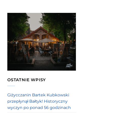
OSTATNIE WPISY
Giżycczanin Bartek Kubkowski
przepłynął Bałtyk! Historyczny
wyczyn po ponad 56 godzinach