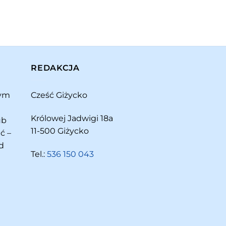
REDAKCJA
rym
Cześć Giżycko
Królowej Jadwigi 18a
ub
11-500 Giżycko
ć –
d
Tel.:
536 150 043