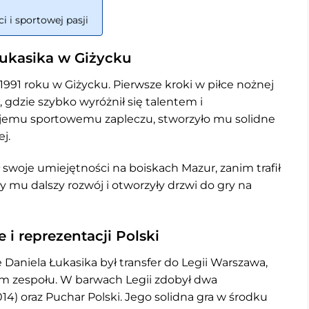
i i sportowej pasji
Łukasika w Giżycku
 1991 roku w Giżycku. Pierwsze kroki w piłce nożnej
 gdzie szybko wyróżnił się talentem i
ojemu sportowemu zapleczu, stworzyło mu solidne
j.
 swoje umiejętności na boiskach Mazur, zanim trafił
 mu dalszy rozwój i otworzyły drzwi do gry na
e i reprezentacji Polski
niela Łukasika był transfer do Legii Warszawa,
m zespołu. W barwach Legii zdobył dwa
014) oraz Puchar Polski. Jego solidna gra w środku