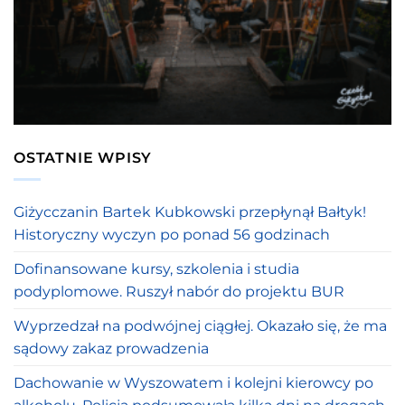
OSTATNIE WPISY
Giżycczanin Bartek Kubkowski przepłynął Bałtyk!
Historyczny wyczyn po ponad 56 godzinach
Dofinansowane kursy, szkolenia i studia
podyplomowe. Ruszył nabór do projektu BUR
Wyprzedzał na podwójnej ciągłej. Okazało się, że ma
sądowy zakaz prowadzenia
Dachowanie w Wyszowatem i kolejni kierowcy po