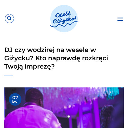
Przewiń
do
zawartości
DJ czy wodzirej na wesele w
Giżycku? Kto naprawdę rozkręci
Twoją imprezę?
07
kwi