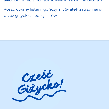
alkoholu. Policja podsumowała kilka dni na drogach
Poszukiwany listem gończym 36-latek zatrzymany
przez giżyckich policjantów