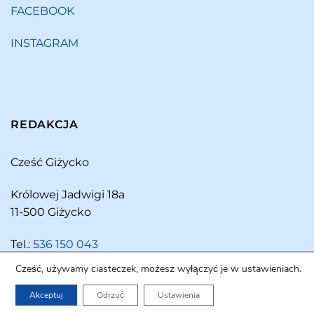
FACEBOOK
INSTAGRAM
REDAKCJA
Cześć Giżycko
Królowej Jadwigi 18a
11-500 Giżycko
Tel.:
536 150 043
Cześć, używamy ciasteczek, możesz wyłączyć je w ustawieniach.
Akceptuj
Odrzuć
Ustawienia
Copyright 2026 ©
Cześć Giżycko