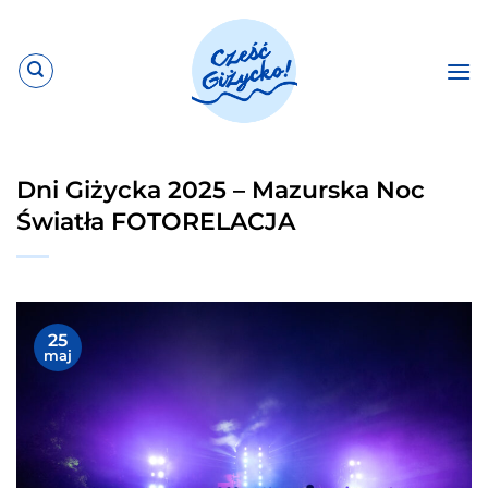
Przewiń
do
zawartości
Dni Giżycka 2025 – Mazurska Noc
Światła FOTORELACJA
25
maj