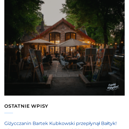
OSTATNIE WPISY
Giżycczanin Bartek Kubkowski przepłynął Bałtyk!