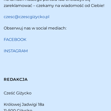
zareklamować – czekamy na wiadomość od Ciebie!
czesc@czescgizycko.pl
Obserwuj nas w social mediach:
FACEBOOK
INSTAGRAM
REDAKCJA
Cześć Giżycko
Królowej Jadwigi 18a
11-500 Giżycko