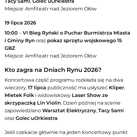
Tacy Sami
,
Golec uOrkiestra
Miejsce: Amfiteatr nad Jeziorem Ołów
19 lipca 2026
10:00
–
VI Bieg Ryński o Puchar Burmistrza Miasta
i Gminy Ryn
oraz
pokaz sprzętu wojskowego 15
GBZ
Miejsce: Amfiteatr nad Jeziorem Ołów
Kto zagra na Dniach Rynu 2026?
Koncertowa część programu rozkłada się na dwa
wieczory.
17 lipca
publiczność ma usłyszeć
Kliper
,
Mietek Folk
i widowiskowy
Laser Show ze
skrzypaczką Lin Violin
. Dzień później na scenie
zapowiedziano
Warsztat Elektryczny
,
Tacy Sami
oraz
Golec uOrkiestra
.
Jeśli czekacie głównie na jeden koncertowy punkt