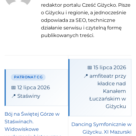
redaktor portalu Cześć Giżycko. Pisze
o Giżycku i regionie, a jednocześnie
odpowiada za SEO, techniczne
działanie serwisu i czytelną formę
publikowanych treści.
📅 15 lipca 2026
📍 amfiteatr przy
PATRONAT CG
kładce nad
📅 12 lipca 2026
Kanałem
📍 Staświny
Łuczańskim w
Giżycku
Bój na Świętej Górze w
Staświnach.
Dancing Symfonicznie w
Widowiskowe
Giżycku. XI Mazurski