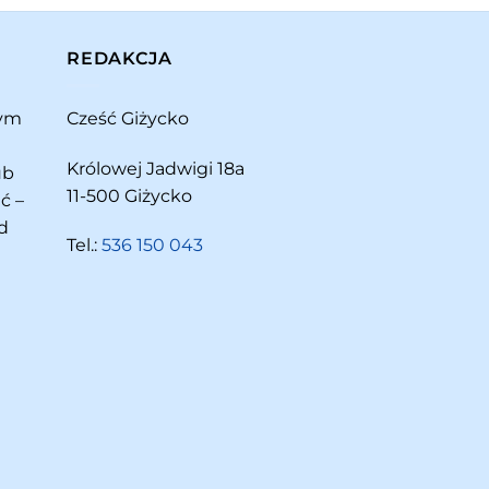
REDAKCJA
rym
Cześć Giżycko
Królowej Jadwigi 18a
ub
11-500 Giżycko
ć –
d
Tel.:
536 150 043