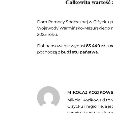
Dom Pomocy Społecznej w Giżycku po
Wojewody Warmińsko-Mazurskiego na 
2025 roku.
Dofinansowanie wynosi
83 440 zł
, a
c
pochodzą z
budżetu państwa
.
MIKOŁAJ KOZIKOWS
Mikołaj Kozikowski to 
Giżycku i regionie, a 
serwisu i czytelną for