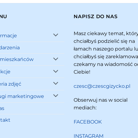
NU
NAPISZ DO NAS
Masz ciekawy temat, któ
ormacje
chciałbyś podzielić się na
arzenia
łamach naszego portalu l
chciałbyś się zareklamowa
 mieszkańców
czekamy na wiadomość o
akcje
Ciebie!
ria zdjęć
czesc@czescgizycko.pl
ugi marketingowe
Obserwuj nas w social
mediach:
as
takt
FACEBOOK
INSTAGRAM