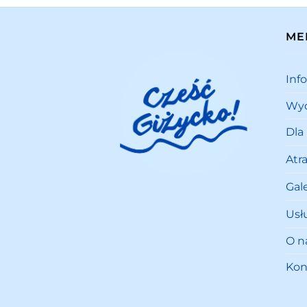
ME
Inf
Wyd
Dla
Atr
Gale
Usł
O n
Kon