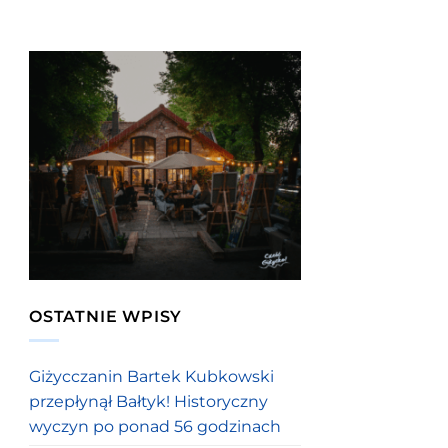
OSTATNIE WPISY
Giżycczanin Bartek Kubkowski
przepłynął Bałtyk! Historyczny
wyczyn po ponad 56 godzinach