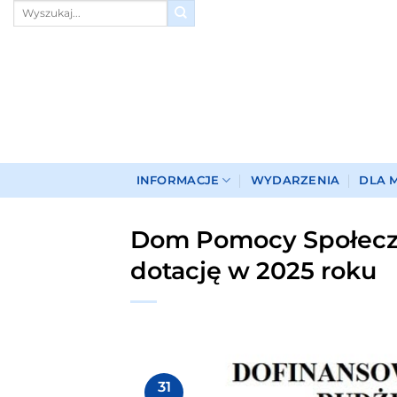
Przewiń
do
zawartości
INFORMACJE
WYDARZENIA
DLA 
Dom Pomocy Społeczn
dotację w 2025 roku
31