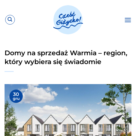
Przewiń
do
zawartości
Domy na sprzedaż Warmia – region,
który wybiera się świadomie
30
gru