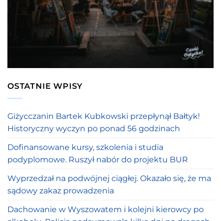
OSTATNIE WPISY
Giżycczanin Bartek Kubkowski przepłynął Bałtyk!
Historyczny wyczyn po ponad 56 godzinach
Dofinansowane kursy, szkolenia i studia
podyplomowe. Ruszył nabór do projektu BUR
Wyprzedzał na podwójnej ciągłej. Okazało się, że ma
sądowy zakaz prowadzenia
Dachowanie w Wyszowatem i kolejni kierowcy po