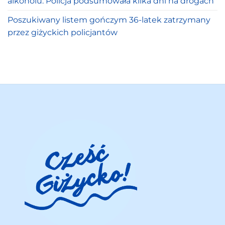
alkoholu. Policja podsumowała kilka dni na drogach
Poszukiwany listem gończym 36-latek zatrzymany
przez giżyckich policjantów