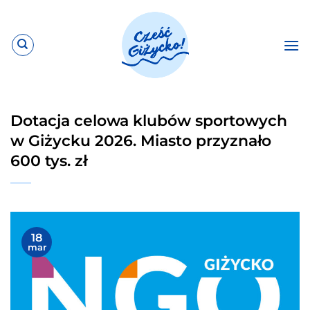
Przewiń
do
zawartości
Dotacja celowa klubów sportowych
w Giżycku 2026. Miasto przyznało
600 tys. zł
18
mar