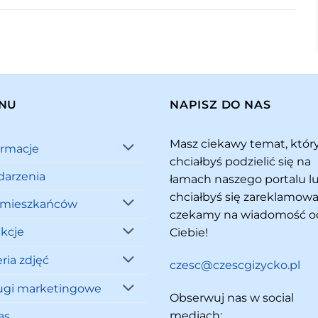
NU
NAPISZ DO NAS
Masz ciekawy temat, któ
ormacje
chciałbyś podzielić się na
arzenia
łamach naszego portalu l
chciałbyś się zareklamowa
 mieszkańców
czekamy na wiadomość o
akcje
Ciebie!
ria zdjęć
czesc@czescgizycko.pl
ugi marketingowe
Obserwuj nas w social
mediach:
as