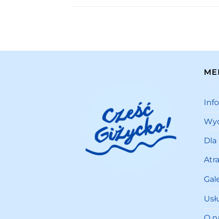
ME
Inf
Wyd
Dla
Atr
Gale
Usł
O n