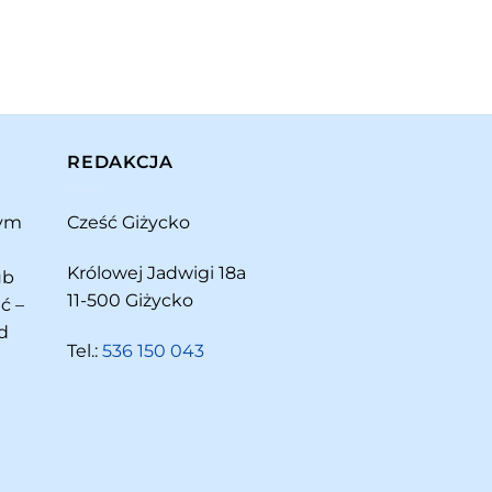
REDAKCJA
rym
Cześć Giżycko
Królowej Jadwigi 18a
ub
11-500 Giżycko
ć –
d
Tel.:
536 150 043