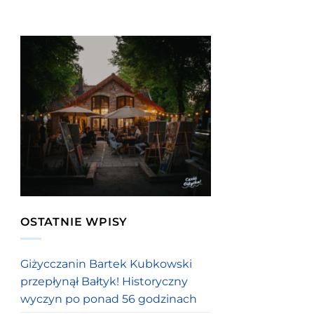
OSTATNIE WPISY
Giżycczanin Bartek Kubkowski
przepłynął Bałtyk! Historyczny
wyczyn po ponad 56 godzinach