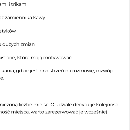
mi i trikami
az zamiennika kawy
etyków
do dużych zmian
 historie, które mają motywować
ania, gdzie jest przestrzeń na rozmowę, rozwój i
e.
niczoną liczbę miejsc. O udziale decyduje kolejność
wność miejsca, warto zarezerwować je wcześniej