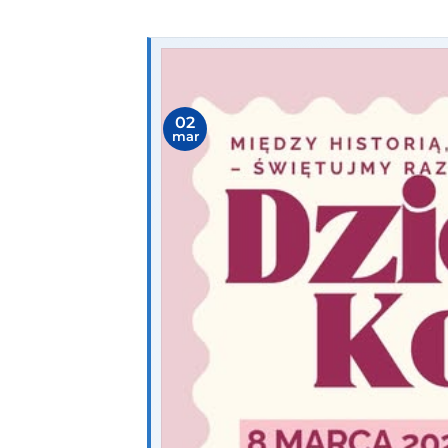
02
mar