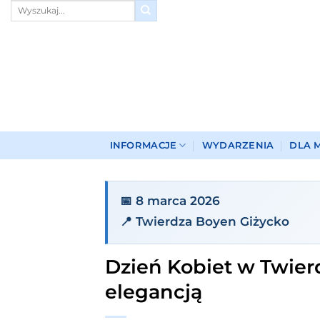
Przewiń
do
zawartości
INFORMACJE
WYDARZENIA
DLA 
📅 8 marca 2026
📍 Twierdza Boyen Giżycko
Dzień Kobiet w Twierd
elegancją