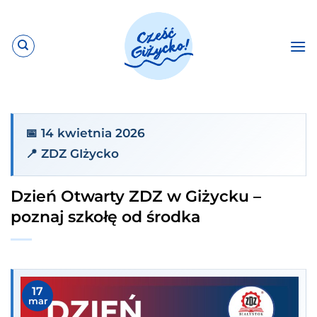
Przewiń
do
zawartości
📅 14 kwietnia 2026
📍 ZDZ GIżycko
Dzień Otwarty ZDZ w Giżycku –
poznaj szkołę od środka
17
mar