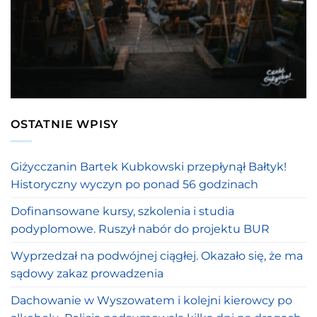
OSTATNIE WPISY
Giżycczanin Bartek Kubkowski przepłynął Bałtyk!
Historyczny wyczyn po ponad 56 godzinach
Dofinansowane kursy, szkolenia i studia
podyplomowe. Ruszył nabór do projektu BUR
Wyprzedzał na podwójnej ciągłej. Okazało się, że ma
sądowy zakaz prowadzenia
Dachowanie w Wyszowatem i kolejni kierowcy po