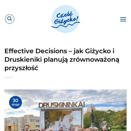
Przewiń
do
zawartości
Effective Decisions – jak Giżycko i
Druskieniki planują zrównoważoną
przyszłość
30
mar