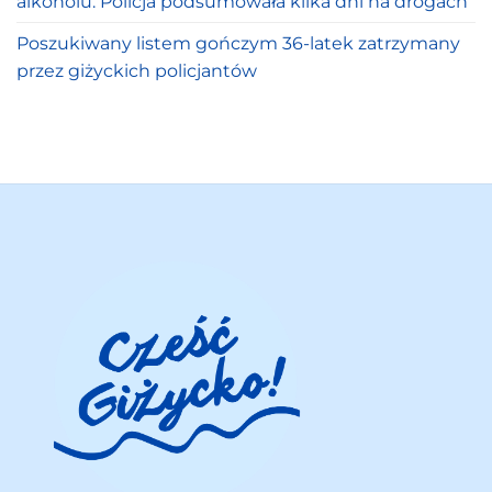
alkoholu. Policja podsumowała kilka dni na drogach
Poszukiwany listem gończym 36-latek zatrzymany
przez giżyckich policjantów