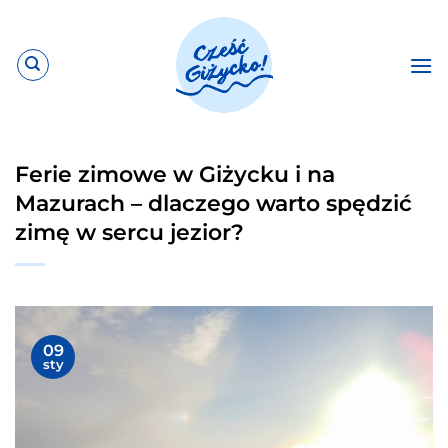
Przewiń
do
zawartości
Ferie zimowe w Giżycku i na
Mazurach – dlaczego warto spędzić
zimę w sercu jezior?
09
sty