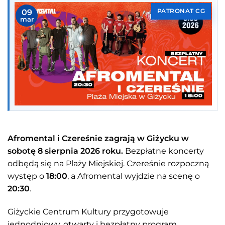
09
PATRONAT CG
mar
Afromental i Czereśnie zagrają w Giżycku w
sobotę 8 sierpnia 2026 roku.
Bezpłatne koncerty
odbędą się na Plaży Miejskiej. Czereśnie rozpoczną
występ o
18:00
, a Afromental wyjdzie na scenę o
20:30
.
Giżyckie Centrum Kultury przygotowuje
jednodniowy, otwarty i bezpłatny program