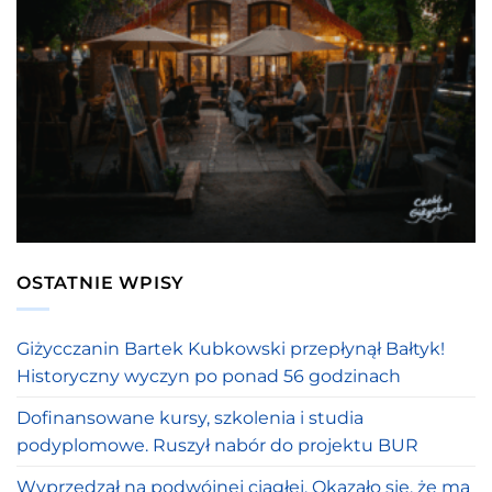
OSTATNIE WPISY
Giżycczanin Bartek Kubkowski przepłynął Bałtyk!
Historyczny wyczyn po ponad 56 godzinach
Dofinansowane kursy, szkolenia i studia
podyplomowe. Ruszył nabór do projektu BUR
Wyprzedzał na podwójnej ciągłej. Okazało się, że ma