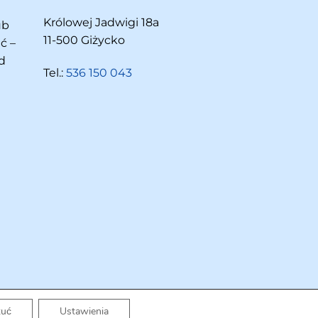
Królowej Jadwigi 18a
ub
11-500 Giżycko
ć –
d
Tel.:
536 150 043
zuć
Ustawienia