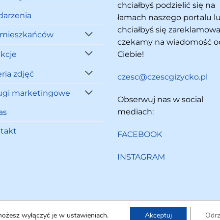
chciałbyś podzielić się na
arzenia
łamach naszego portalu l
chciałbyś się zareklamowa
 mieszkańców
czekamy na wiadomość o
akcje
Ciebie!
ria zdjęć
czesc@czescgizycko.pl
ugi marketingowe
Obserwuj nas w social
mediach:
as
takt
FACEBOOK
INSTAGRAM
możesz wyłączyć je w ustawieniach.
Akceptuj
Odr
Copyright 2026 ©
Cześć Giżycko