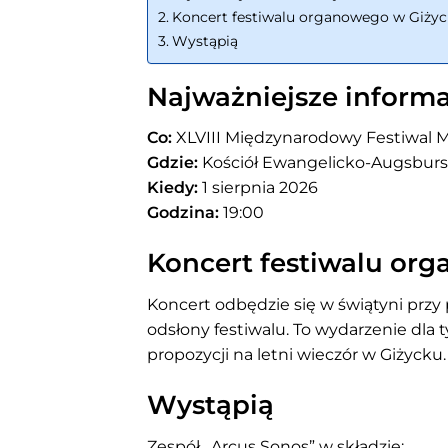
Koncert festiwalu organowego w Giży
Wystąpią
Najważniejsze informa
Co:
XLVIII Międzynarodowy Festiwal M
Gdzie:
Kościół Ewangelicko-Augsbursk
Kiedy:
1 sierpnia 2026
Godzina:
19:00
Koncert festiwalu or
Koncert odbędzie się w świątyni przy 
odsłony festiwalu. To wydarzenie dla t
propozycji na letni wieczór w Giżycku.
Wystąpią
Zespół „Arcus Sonos” w składzie: