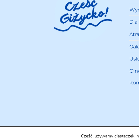
Wyd
Dla
Atr
Gale
Usł
O n
Kon
Cześć, używamy ciasteczek, 