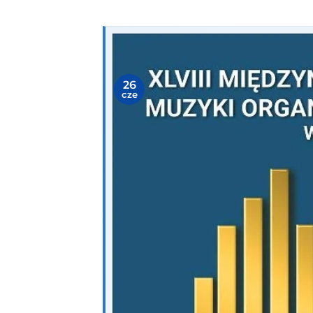
26
cze