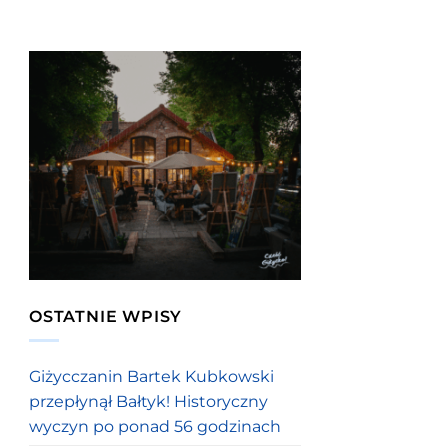
OSTATNIE WPISY
Giżycczanin Bartek Kubkowski
przepłynął Bałtyk! Historyczny
wyczyn po ponad 56 godzinach