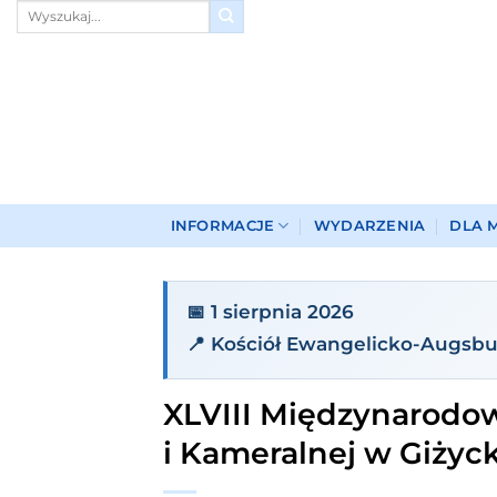
Przewiń
do
zawartości
INFORMACJE
WYDARZENIA
DLA 
📅 1 sierpnia 2026
📍 Kościół Ewangelicko-Augsbu
XLVIII Międzynarodo
i Kameralnej w Giżyck