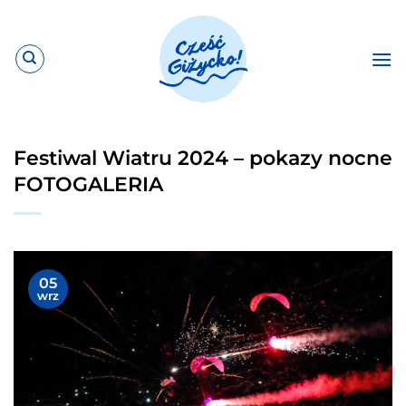
Przewiń
do
zawartości
Festiwal Wiatru 2024 – pokazy nocne
FOTOGALERIA
05
wrz