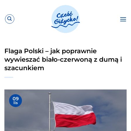
Przewiń
do
zawartości
Flaga Polski – jak poprawnie
wywieszać biało-czerwoną z dumą i
szacunkiem
09
lis