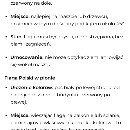
czerwony na dole.
Miejsce:
najlepiej na maszcie lub drzewcu,
przymocowanym do ściany pod kątem około 45°.
Stan:
flaga musi być czysta, niepostrzępiona, bez
plam i zagnieceń.
Umocowanie:
nie może dotykać ziemi ani owijać
się wokół masztu.
Flaga Polski w pionie
Ułożenie kolorów:
pas biały po lewej stronie od
patrzącego z frontu budynku, czerwony po
prawej.
Miejsce:
wieszając flagę na balkonie lub ścianie,
pamiętajmy o właściwym kierunku kolorów – to
częsty błąd, który można łatwo poprawić.