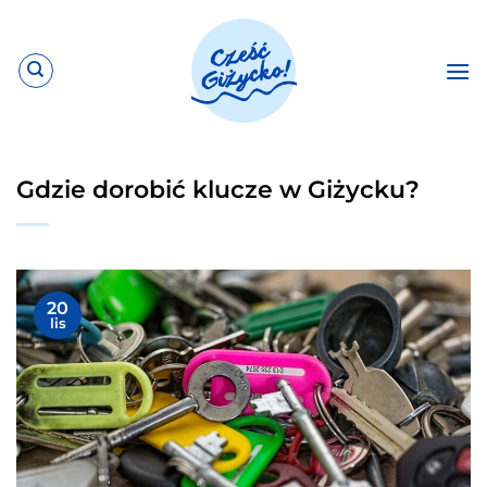
Przewiń
do
zawartości
Gdzie dorobić klucze w Giżycku?
20
lis