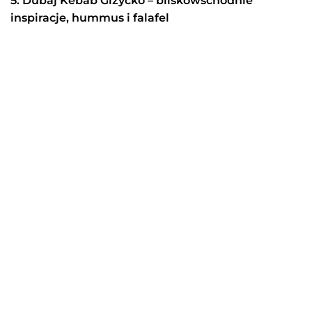
5. Dubaj Kebab Giżycko – bliskowschodnie
inspiracje, hummus i falafel