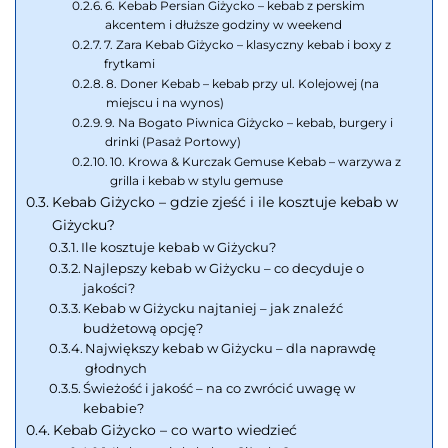
6. Kebab Persian Giżycko – kebab z perskim
akcentem i dłuższe godziny w weekend
7. Zara Kebab Giżycko – klasyczny kebab i boxy z
frytkami
8. Doner Kebab – kebab przy ul. Kolejowej (na
miejscu i na wynos)
9. Na Bogato Piwnica Giżycko – kebab, burgery i
drinki (Pasaż Portowy)
10. Krowa & Kurczak Gemuse Kebab – warzywa z
grilla i kebab w stylu gemuse
Kebab Giżycko – gdzie zjeść i ile kosztuje kebab w
Giżycku?
Ile kosztuje kebab w Giżycku?
Najlepszy kebab w Giżycku – co decyduje o
jakości?
Kebab w Giżycku najtaniej – jak znaleźć
budżetową opcję?
Największy kebab w Giżycku – dla naprawdę
głodnych
Świeżość i jakość – na co zwrócić uwagę w
kebabie?
Kebab Giżycko – co warto wiedzieć