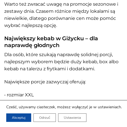
Warto też zwracać uwagę na promocje sezonowe i
zestawy dnia. Czasem różnice między lokalami są
niewielkie, dlatego porównanie cen może pomóc
wybrać najlepszą opcję.
Największy kebab w Giżycku – dla
naprawdę głodnych
Dla osób, które szukają naprawdę solidnej porcji,
najlepszym wyborem będzie duży kebab, box albo
kebab na talerzu z frytkami i dodatkami.
Największe porcje zazwyczaj oferują:
• rozmiar XXL
• opcję podwójnego mięsa
Cześć, używamy ciasteczek, możesz wyłączyć je w ustawieniach.
• zestaw z frytkami lub ryżem
• kebab na talerzu
Akceptuj
Odrzuć
Ustawienia