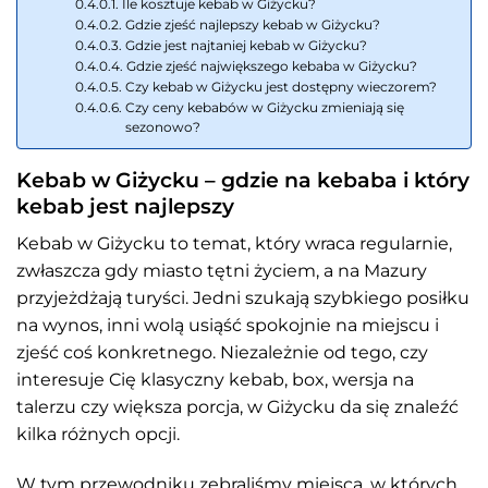
Ile kosztuje kebab w Giżycku?
Gdzie zjeść najlepszy kebab w Giżycku?
Gdzie jest najtaniej kebab w Giżycku?
Gdzie zjeść największego kebaba w Giżycku?
Czy kebab w Giżycku jest dostępny wieczorem?
Czy ceny kebabów w Giżycku zmieniają się
sezonowo?
Kebab w Giżycku – gdzie na kebaba i który
kebab jest najlepszy
Kebab w Giżycku to temat, który wraca regularnie,
zwłaszcza gdy miasto tętni życiem, a na Mazury
przyjeżdżają turyści. Jedni szukają szybkiego posiłku
na wynos, inni wolą usiąść spokojnie na miejscu i
zjeść coś konkretnego. Niezależnie od tego, czy
interesuje Cię klasyczny kebab, box, wersja na
talerzu czy większa porcja, w Giżycku da się znaleźć
kilka różnych opcji.
W tym przewodniku zebraliśmy miejsca, w których