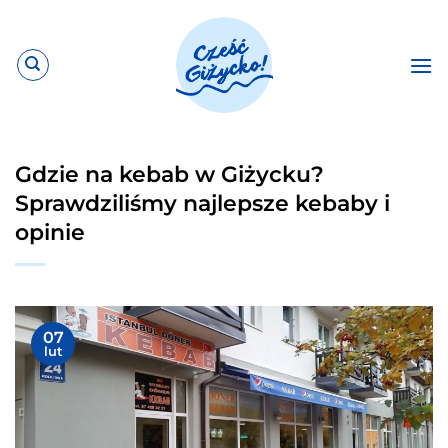
Przewiń
do
zawartości
Gdzie na kebab w Giżycku?
Sprawdziliśmy najlepsze kebaby i
opinie
07
lut